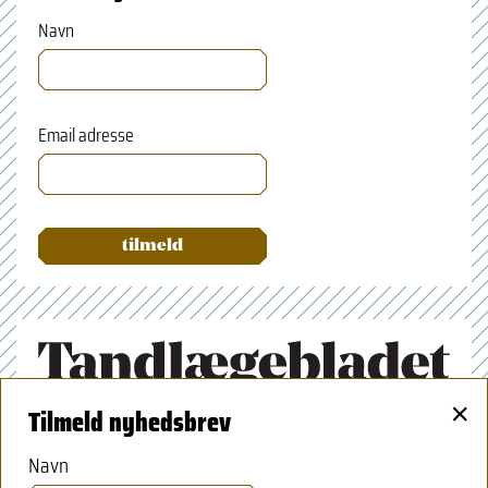
Navn
Email adresse
×
Tilmeld nyhedsbrev
Tandlægeforeningen
Amaliegade 17
Navn
1256 København K