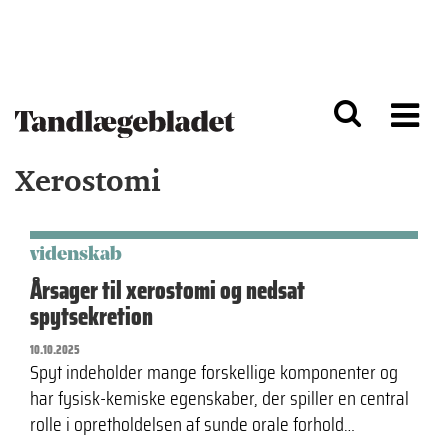
G
S
å
k
til
i
h
p
o
t
v
o
e
n
d
a
Xerostomi
i
v
n
i
d
g
h
a
o
ti
videnskab
l
o
Årsager til xerostomi og nedsat
d
n
spytsekretion
10.10.2025
Spyt indeholder mange forskellige komponenter og
har fysisk-kemiske egenskaber, der spiller en central
rolle i opretholdelsen af sunde orale forhold…