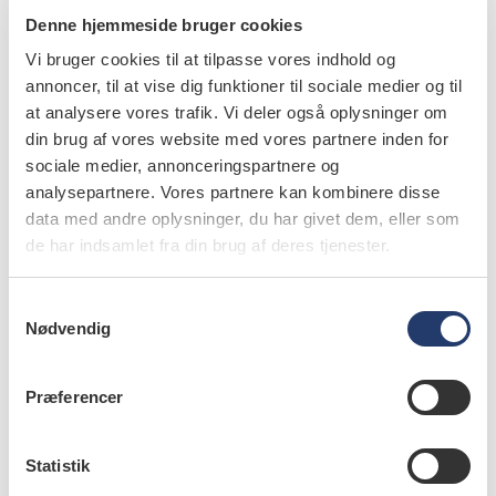
11.7.2018
Denne hjemmeside bruger cookies
Formålet med denne artikel er at belyse patogenese,
Vi bruger cookies til at tilpasse vores indhold og
prævalens og ætiologi for ortodontisk induceret
annoncer, til at vise dig funktioner til sociale medier og til
inflammatorisk rodresorption (OIIRR). Artiklen er
at analysere vores trafik. Vi deler også oplysninger om
baseret…
din brug af vores website med vores partnere inden for
sociale medier, annonceringspartnere og
analysepartnere. Vores partnere kan kombinere disse
data med andre oplysninger, du har givet dem, eller som
de har indsamlet fra din brug af deres tjenester.
videnskab
Mundtørhed og fødeindtagelse
S
Nødvendig
a
14.3.2017
Nærværende artikel gennemgår det komplekse
m
samspil mellem spytsekretionen og fødeindtagelsen.
t
Præferencer
y
k
k
Statistik
e