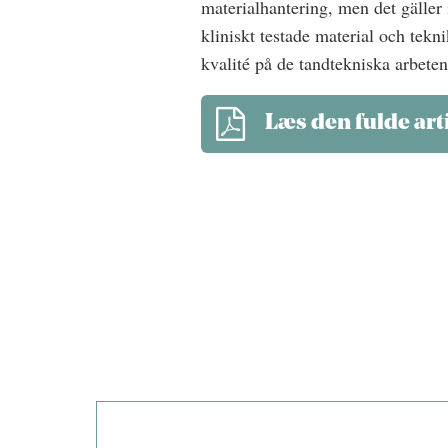
materialhantering, men det gäller
kliniskt testade material och tekn
kvalité på de tandtekniska arbeten
Læs den fulde art