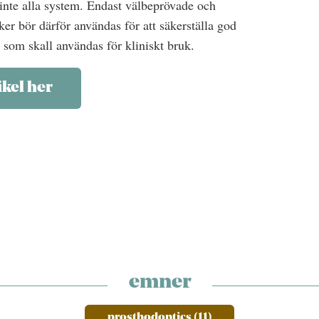
 inte alla system. Endast välbeprövade och
iker bör därför användas för att säkerställa god
 som skall användas för kliniskt bruk.
ikel her
emner
prosthodontics (11)