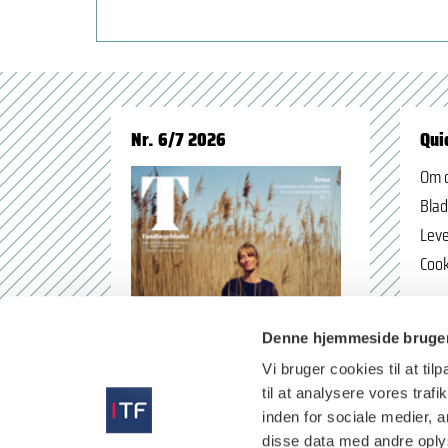
Nr. 6/7 2026
Qui
Om 
Blad
Leve
Cook
Denne hjemmeside bruger
Vi bruger cookies til at til
til at analysere vores tra
inden for sociale medier,
disse data med andre oplys