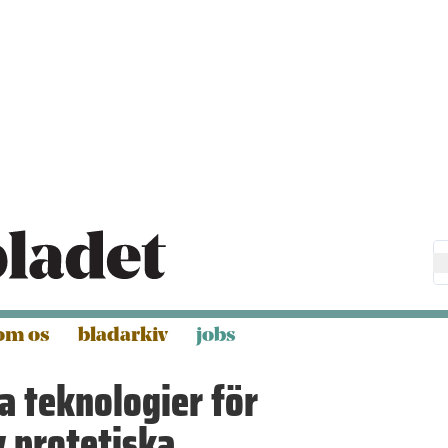
om os
bladarkiv
jobs
a teknologier för
v protetiska