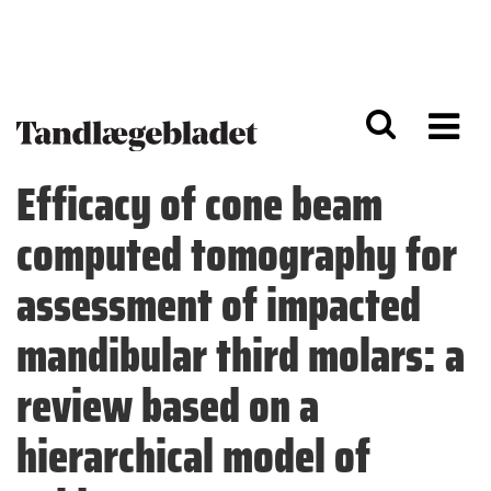
G
S
å
k
til
i
h
p
o
t
v
o
e
n
d
a
Efficacy of cone beam
i
v
n
i
computed tomography for
d
g
h
a
o
ti
assessment of impacted
l
o
d
n
mandibular third molars: a
review based on a
hierarchical model of