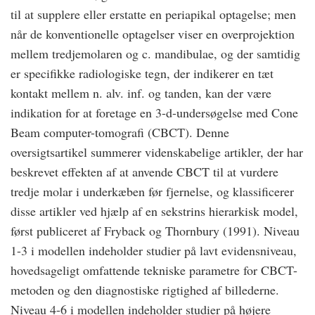
til at supplere eller erstatte en periapikal optagelse; men
når de konventionelle optagelser viser en overprojektion
mellem tredjemolaren og c. mandibulae, og der samtidig
er specifikke radiologiske tegn, der indikerer en tæt
kontakt mellem n. alv. inf. og tanden, kan der være
indikation for at foretage en 3-d-undersøgelse med Cone
Beam computer-tomografi (CBCT). Denne
oversigtsartikel summerer videnskabelige artikler, der har
beskrevet effekten af at anvende CBCT til at vurdere
tredje molar i underkæben før fjernelse, og klassificerer
disse artikler ved hjælp af en sekstrins hierarkisk model,
først publiceret af Fryback og Thornbury (1991). Niveau
1-3 i modellen indeholder studier på lavt evidensniveau,
hovedsageligt omfattende tekniske parametre for CBCT-
metoden og den diagnostiske rigtighed af billederne.
Niveau 4-6 i modellen indeholder studier på højere