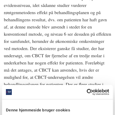
evidensniveau, idet sådanne studier vurderer
røntgenmetodens effekt på behandlingsplanen og på
behandlingens resultat, dvs. om patienten har haft gavn
af, at denne metode blev anvendt i stedet for en
konventionel metode, og niveau 6 ser desuden på effekten
for samfundet, herunder de økonomiske omkostninger
ved metoden. Der eksisterer ganske få studier, der har
undersøgt, om CBCT før fjernelse af en tredje molar i
underkæben har nogen effekt for patienten. Foreløbigt
må det antages, at CBCT kan anvendes, hvis der er
mulighed for, at CBCT-undersøgelsen vil ændre
behandlingsplanen for patienten. Der er flere studier i
gang med det formål at vurdere, om undersøgelsen er til
gavn for patienten.
Denne hjemmeside bruger cookies
Læs den fulde artikel her