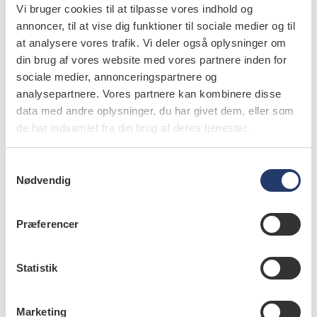
Vi bruger cookies til at tilpasse vores indhold og
annoncer, til at vise dig funktioner til sociale medier og til
info
at analysere vores trafik. Vi deler også oplysninger om
Nr. 9 | 2015
din brug af vores website med vores partnere inden for
sociale medier, annonceringspartnere og
analysepartnere. Vores partnere kan kombinere disse
data med andre oplysninger, du har givet dem, eller som
de har indsamlet fra din brug af deres tjenester.
S
Nødvendig
a
m
t
Præferencer
y
k
k
Statistik
e
v
Marketing
læs bladet