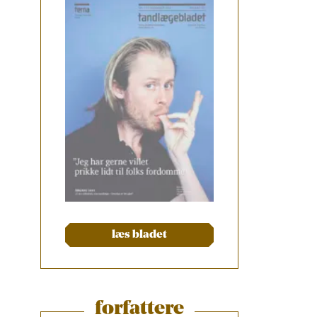
læs bladet
forfattere