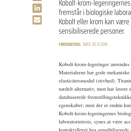
Kobolt-krom-legeringernes
fremstår i biologiske labor
Kobolt eller krom kan være 
sensibiliserede personer.
FOKUSARTIKEL
DATO: 05.12.2016
Kobolt-krom-legeringer anvendes h
Materialerne har gode mekaniske 
elasticitetsmodul (stivhed). Titan
uædelt alternativ, men har lavere e
databaserede fremstillingsteknikke
egenskaber; men der er endnu kun
Kobolt-krom-legeringernes biolog
laboratorietests, synes at være ac
kontaktallergi hos sensibiliserede