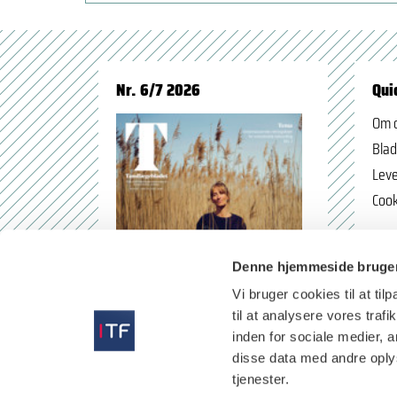
Nr. 6/7 2026
Qui
Om 
Blad
Leve
Cook
Denne hjemmeside bruger
Vi bruger cookies til at til
til at analysere vores tra
inden for sociale medier,
disse data med andre oplys
tjenester.