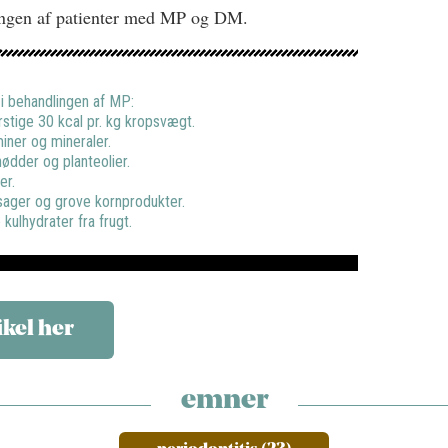
lingen af patienter med MP og DM.
i behandlingen af MP:
rstige 30 kcal pr. kg kropsvægt.
miner og mineraler.
nødder og planteolier.
er.
sager og grove kornprodukter.
kulhydrater fra frugt.
ikel her
emner