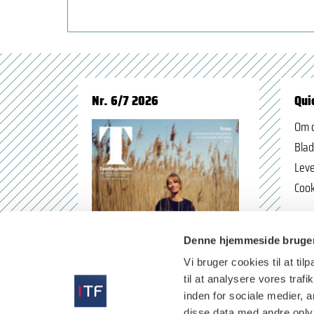
Nr. 6/7 2026
Qui
Om 
Blad
Leve
Cook
Denne hjemmeside bruger
Vi bruger cookies til at til
til at analysere vores tra
inden for sociale medier,
disse data med andre oplys