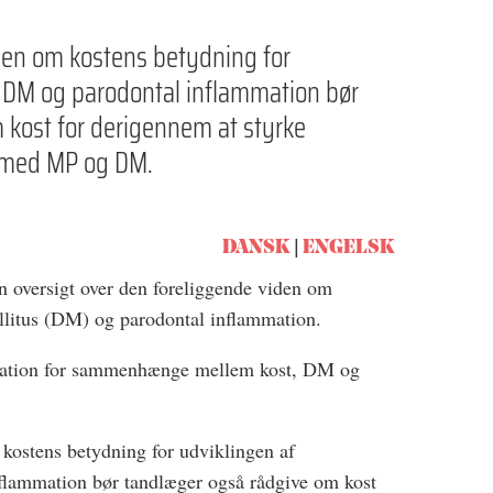
den om kostens betydning for
s DM og parodontal inflammation bør
 kost for derigennem at styrke
r med MP og DM.
DANSK
ENGELSK
n oversigt over den foreliggende viden om
ellitus (DM) og parodontal inflammation.
ntation for sammenhænge mellem kost, DM og
kostens betydning for udviklingen af
flammation bør tandlæger også rådgive om kost