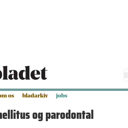
om os
bladarkiv
jobs
mellitus og parodontal