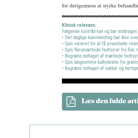
for derigennem at styrke behand
Klinisk relevans:
Følgende kostråd kan og bør inddrages 
• Det daglige kalorieindtag bør ikke ove
• Spis varieret for at få essentielle vita
• Spis flerumættede fedtsyrer fra fisk, 
• Begræns indtaget af mættede fedtsyr
• Spis langsomme kulhydrater fra grønt
• Begræns indtaget af sukker og hurtige 
Læs den fulde art