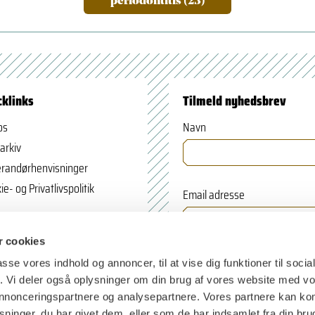
periodontitis (23)
cklinks
Tilmeld nyhedsbrev
os
Navn
arkiv
randørhenvisninger
ie- og Privatlivspolitik
Email adresse
 cookies
passe vores indhold og annoncer, til at vise dig funktioner til soci
fik. Vi deler også oplysninger om din brug af vores website med v
 annonceringspartnere og analysepartnere. Vores partnere kan k
ninger, du har givet dem, eller som de har indsamlet fra din bru