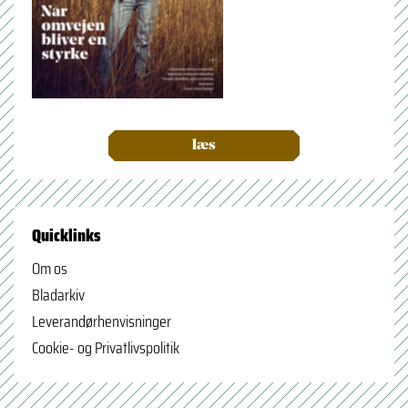
læs
Quicklinks
Om os
Bladarkiv
Leverandørhenvisninger
Cookie- og Privatlivspolitik