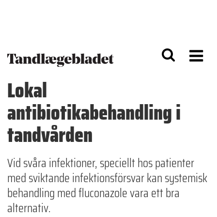
G
S
å
k
til
i
h
p
o
t
v
o
e
n
d
a
Lokal
i
v
n
i
antibiotikabehandling i
d
g
h
a
o
ti
tandvården
l
o
d
n
Vid svåra infektioner, speciellt hos patienter
med sviktande infektionsförsvar kan systemisk
behandling med fluconazole vara ett bra
alternativ.