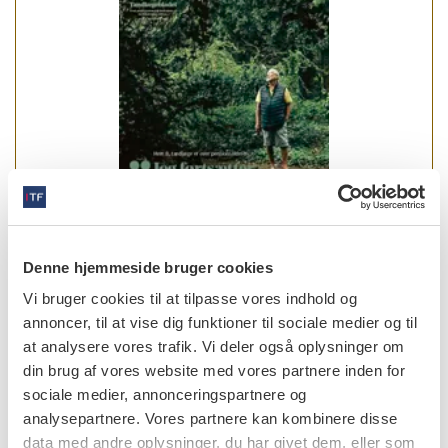
Denne hjemmeside bruger cookies
læs bladet
Vi bruger cookies til at tilpasse vores indhold og
annoncer, til at vise dig funktioner til sociale medier og til
at analysere vores trafik. Vi deler også oplysninger om
din brug af vores website med vores partnere inden for
sociale medier, annonceringspartnere og
forfattere
analysepartnere. Vores partnere kan kombinere disse
Gunnar Dahlén
,
odont.dr., Avdelning för Oral Mikrobiologi
data med andre oplysninger, du har givet dem, eller som