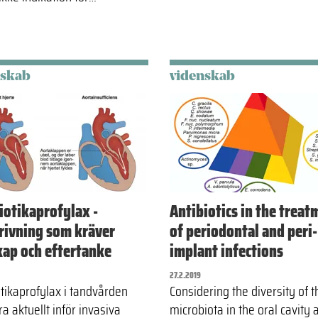
nskab
videnskab
iotikaprofylax -
Antibiotics in the treat
rivning som kräver
of periodontal and peri-
ap och eftertanke
implant infections
27.2.2019
otikaprofylax i tandvården
Considering the diversity of t
a aktuellt inför invasiva
microbiota in the oral cavity 