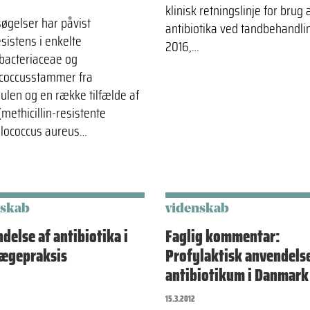
klinisk retningslinje for brug 
øgelser har påvist
antibiotika ved tandbehandlin
sistens i enkelte
2016,…
bacteriaceae og
coccusstammer fra
len og en række tilfælde af
methicillin-resistente
lococcus aureus…
nskab
videnskab
delse af antibiotika i
Faglig kommentar:
ægepraksis
Profylaktisk anvendelse
antibiotikum i Danmark
15.3.2012