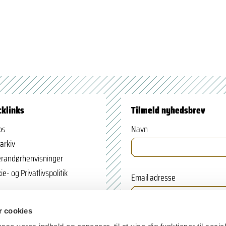
cklinks
Tilmeld nyhedsbrev
os
Navn
arkiv
randørhenvisninger
ie- og Privatlivspolitik
Email adresse
 cookies