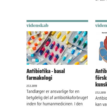
videnskab
vide
Antibiotika - basal
Antib
farmakologi
försk
kunsk
27.2.2019
Tandlæger er ansvarlige for en
27.2.2019
betydelig del af antibiotikaforbruget
Antibi
inden for humanmedicinen. I den
kan var