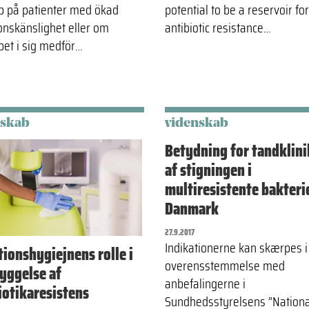
p på patienter med ökad
potential to be a reservoir for
ionskänslighet eller om
antibiotic resistance…
pet i sig medför…
nskab
videnskab
Betydning for tandklin
af stigningen i
multiresistente bakterie
Danmark
27.9.2017
Indikationerne kan skærpes i
tionshygiejnens rolle i
overensstemmelse med
yggelse af
anbefalingerne i
iotikaresistens
Sundhedsstyrelsens ”Nationa