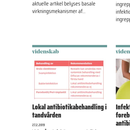
aktuelle artikel belyses basale
ingrep
virkningsmekanismer af…
infekt
ingrep
videnskab
vide
Lokal antibiotikabehandling i
Infek
tandvården
foreb
antib
27.2.2019