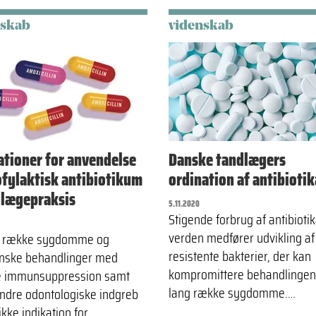
nskab
videnskab
ationer for anvendelse
Danske tandlægers
ofylaktisk antibiotikum
ordination af antibiotik
dlægepraksis
5.11.2020
Stigende forbrug af antibiotik
verden medfører udvikling af
n række sygdomme og
resistente bakterier, der kan
nske behandlinger med
kompromittere behandlingen
e immunsuppression samt
lang række sygdomme.…
ndre odontologiske indgreb
ikke indikation for…