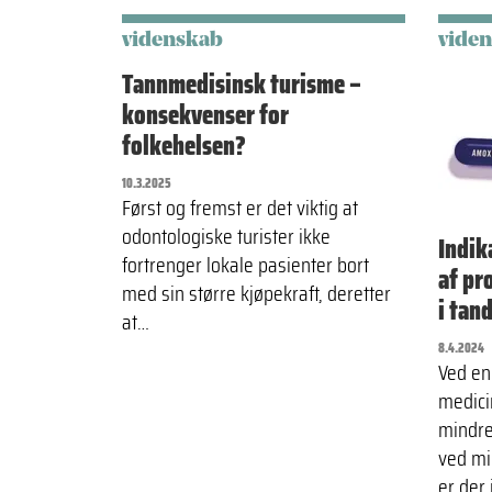
videnskab
vide
Tannmedisinsk turisme –
konsekvenser for
folkehelsen?
10.3.2025
Først og fremst er det viktig at
odontologiske turister ikke
Indik
fortrenger lokale pasienter bort
af pr
med sin større kjøpekraft, deretter
i tan
at…
8.4.2024
Ved e
medici
mindr
ved mi
er der 