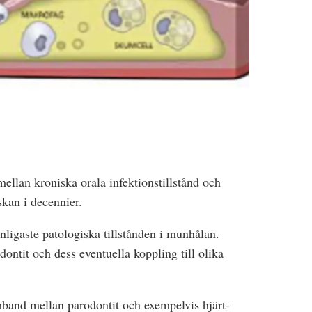
ellan kroniska orala infektionstillstånd och
skan i decennier.
nligaste patologiska tillstånden i munhålan.
ontit och dess eventuella koppling till olika
mband mellan parodontit och exempelvis hjärt-