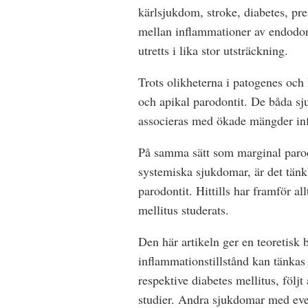
kärlsjukdom, stroke, diabetes, pr
mellan inflammationer av endodon
utretts i lika stor utsträckning.
Trots olikheterna i patogenes och 
och apikal parodontit. De båda sj
associeras med ökade mängder inf
På samma sätt som marginal parod
systemiska sjukdomar, är det tänkb
parodontit. Hittills har framför 
mellitus studerats.
Den här artikeln ger en teoretis
inflammationstillstånd kan tänkas
respektive diabetes mellitus, följ
studier. Andra sjukdomar med even