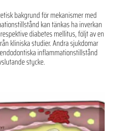
oretisk bakgrund för mekanismer med
ationstillstånd kan tänkas ha inverkan
espektive diabetes mellitus, följt av en
ån kliniska studier. Andra sjukdomar
l endodontiska inflammationstillstånd
avslutande stycke.