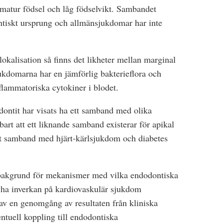
ematur födsel och låg födselvikt. Sambandet
tiskt ursprung och allmänsjukdomar har inte
lokalisation så finns det likheter mellan marginal
ukdomarna har en jämförlig bakterieflora och
lammatoriska cytokiner i blodet.
ontit har visats ha ett samband med olika
art att ett liknande samband existerar för apikal
allt samband med hjärt-kärlsjukdom och diabetes
k bakgrund för mekanismer med vilka endodontiska
 ha inverkan på kardiovaskulär sjukdom
t av en genomgång av resultaten från kliniska
tuell koppling till endodontiska