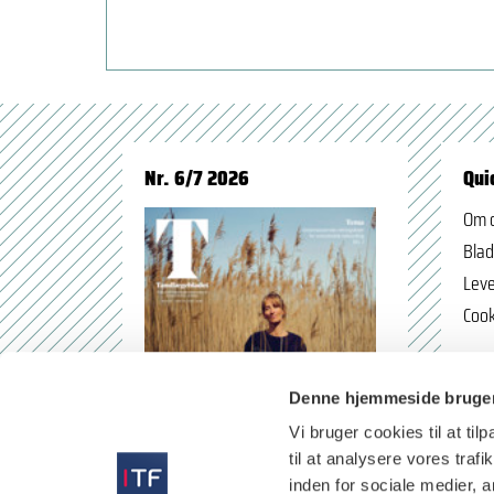
Nr. 6/7 2026
Qui
Om 
Blad
Leve
Cook
Denne hjemmeside bruger
Vi bruger cookies til at til
til at analysere vores tra
inden for sociale medier,