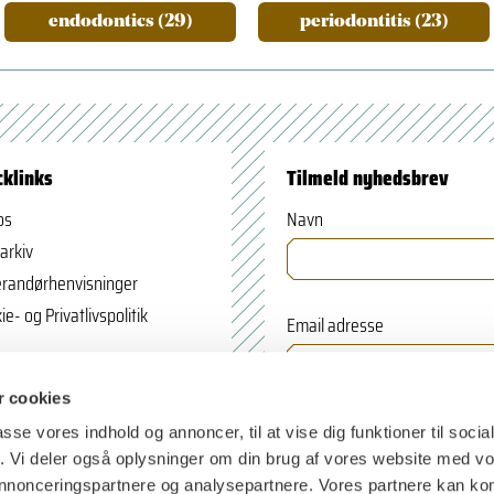
endodontics (29)
periodontitis (23)
cklinks
Tilmeld nyhedsbrev
os
Navn
arkiv
randørhenvisninger
ie- og Privatlivspolitik
Email adresse
 cookies
passe vores indhold og annoncer, til at vise dig funktioner til soci
fik. Vi deler også oplysninger om din brug af vores website med v
 annonceringspartnere og analysepartnere. Vores partnere kan k