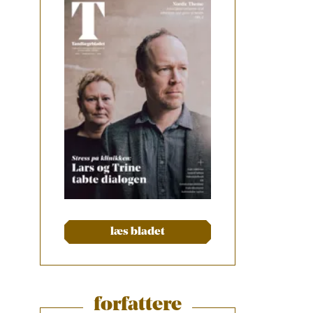
læs bladet
forfattere