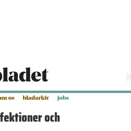
om os
bladarkiv
jobs
fektioner och