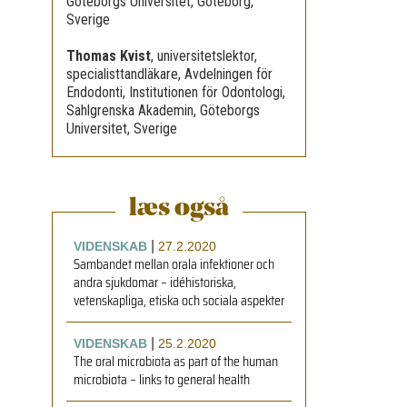
Göteborgs Universitet, Göteborg,
Sverige
Thomas Kvist
,
universitetslektor,
specialisttandläkare, Avdelningen för
Endodonti, Institutionen för Odontologi,
Sahlgrenska Akademin, Göteborgs
Universitet, Sverige
læs også
|
VIDENSKAB
27.2.2020
Sambandet mellan orala infektioner och
andra sjukdomar – idéhistoriska,
vetenskapliga, etiska och sociala aspekter
|
VIDENSKAB
25.2.2020
The oral microbiota as part of the human
microbiota – links to general health