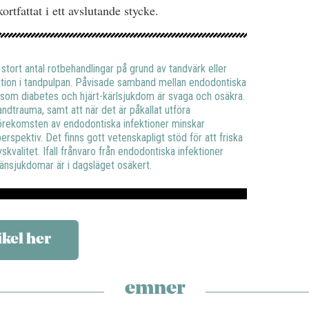
rtfattat i ett avslutande stycke.
 stort antal rotbehandlingar på grund av tandvärk eller
ektion i tandpulpan. Påvisade samband mellan endodontiska
som diabetes och hjärt-kärlsjukdom är svaga och osäkra.
ndtrauma, samt att när det är påkallat utföra
 förekomsten av endodontiska infektioner minskar
erspektiv. Det finns gott vetenskapligt stöd för att friska
kvalitet. Ifall frånvaro från endodontiska infektioner
lmänsjukdomar är i dagsläget osäkert.
ikel her
emner