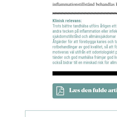
inflammationstillstånd behandlas ko
Klinisk relevans:
Trots bättre tandhälsa utförs årligen ett
andra tecken på inflammation eller inf
sjukdomstillstånd och allmänsjukdomar 
Åtgärder för att förebygga karies och ta
rotbehandlingar av god kvalitet, så att
motiveras väl utifrån ett odontologiskt p
tänder och god munhälsa främjar god livs
också bidrar till en minskad risk för al
Læs den fulde art