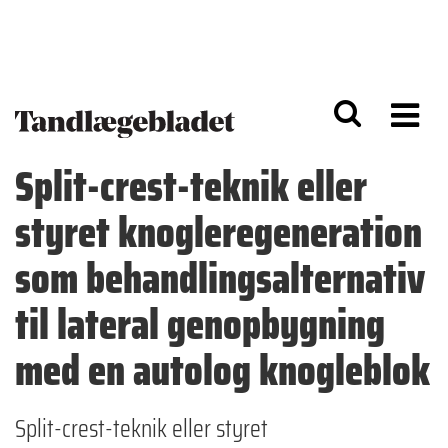
G
S
å
k
til
i
h
p
o
t
v
o
e
n
d
a
Split-crest-teknik eller
i
v
n
i
styret knogleregeneration
d
g
h
a
o
ti
som behandlingsalternativ
l
o
d
n
til lateral genopbygning
med en autolog knogleblok
Split-crest-teknik eller styret