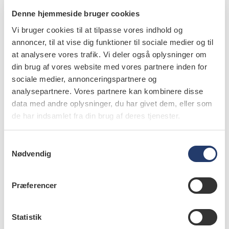
Denne hjemmeside bruger cookies
Vi bruger cookies til at tilpasse vores indhold og
annoncer, til at vise dig funktioner til sociale medier og til
at analysere vores trafik. Vi deler også oplysninger om
din brug af vores website med vores partnere inden for
sociale medier, annonceringspartnere og
læs bladet
analysepartnere. Vores partnere kan kombinere disse
data med andre oplysninger, du har givet dem, eller som
de har indsamlet fra din brug af deres tjenester.
S
forfattere
Nødvendig
a
m
Thomas Starch-Jensen
,
klinisk professor, overtandlæge,
t
specialtandlæge i tand-, mund- og kæbekirurgi, postgraduat
Præferencer
klinisk lektor, ph.d., Kæbekirurgisk Afdeling, Aalborg
y
Universitetshospital og Klinisk Institut, Det
k
Sundhedsvidenskabelige Fakultet, Aalborg Universitet
k
Statistik