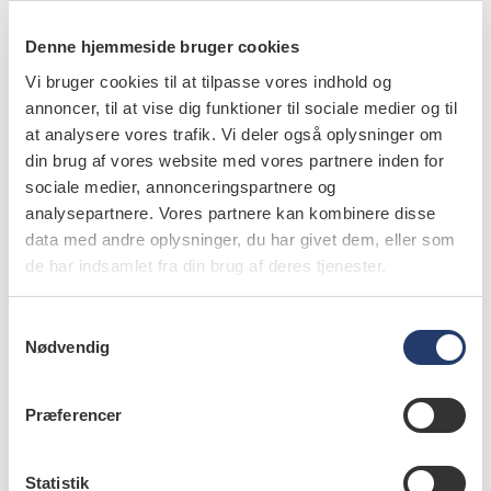
Behandling af skrøbelige ældre – en udfordring for hele
tandplejen
Denne hjemmeside bruger cookies
Vi bruger cookies til at tilpasse vores indhold og
|
VIDENSKAB
21.11.2022
Polyfarmaci blandt ældre – orale aspekter
annoncer, til at vise dig funktioner til sociale medier og til
at analysere vores trafik. Vi deler også oplysninger om
din brug af vores website med vores partnere inden for
|
VIDENSKAB
21.11.2022
Odontologiske aspekter ved Parkinsons sygdom – inkluderende
sociale medier, annonceringspartnere og
patienttilfælde
analysepartnere. Vores partnere kan kombinere disse
data med andre oplysninger, du har givet dem, eller som
|
VIDENSKAB
21.11.2022
de har indsamlet fra din brug af deres tjenester.
Høj cariesaktivitet efter blodpropper i hjernen
S
|
VIDENSKAB
21.11.2022
Nødvendig
Tandlægens syv roller
a
m
t
Præferencer
y
k
k
Statistik