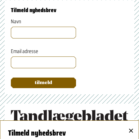
Tilmeld nyhedsbrev
Navn
Email adresse
×
Tilmeld nyhedsbrev
Tandlægeforeningen