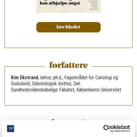
læs bladet
forfattere
Kim Ekstrand
,
lektor, ph.d., Fagområdet for Cariologi og
Endodonti, Odontologisk Institut, Det
Sundhedsvidenskabelige Fakultet, Københavns Universitet
læs også
|
VIDENSKAB
21.11.2022