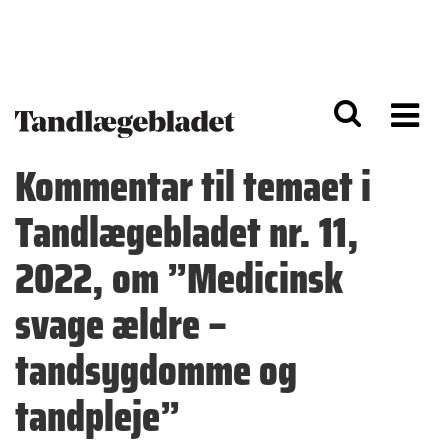
G
S
å
k
til
i
h
p
o
t
v
o
e
n
d
a
Kommentar til temaet i
i
v
n
i
Tandlægebladet nr. 11,
d
g
h
a
o
ti
2022, om ”Medicinsk
l
o
d
n
svage ældre –
tandsygdomme og
tandpleje”