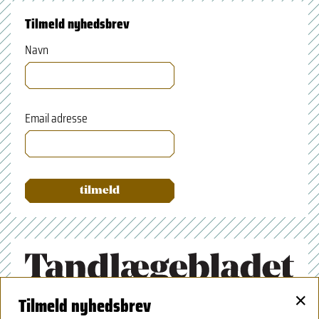
Tilmeld nyhedsbrev
Navn
Email adresse
×
Tilmeld nyhedsbrev
Tandlægeforeningen