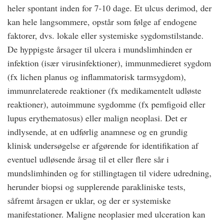
heler spontant inden for 7-10 dage. Et ulcus derimod, der
kan hele langsommere, opstår som følge af endogene
faktorer, dvs. lokale eller systemiske sygdomstilstande.
De hyppigste årsager til ulcera i mundslimhinden er
infektion (især virusinfektioner), immunmedieret sygdom
(fx lichen planus og inflammatorisk tarmsygdom),
immunrelaterede reaktioner (fx medikamentelt udløste
reaktioner), autoimmune sygdomme (fx pemfigoid eller
lupus erythematosus) eller malign neoplasi. Det er
indlysende, at en udførlig anamnese og en grundig
klinisk undersøgelse er afgørende for identifikation af
eventuel udløsende årsag til et eller flere sår i
mundslimhinden og for stillingtagen til videre udredning,
herunder biopsi og supplerende parakliniske tests,
såfremt årsagen er uklar, og der er systemiske
manifestationer. Maligne neoplasier med ulceration kan