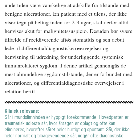
undertiden være vanskelige at adskille fra tilstande med
benigne ulcerationer. En patient med et ulcus, der ikke
viser tegn på heling inden for 2-3 uger, skal derfor altid
henvises akut for malignitetssuspicio. Desuden bør svære
tilfælde af recidiverende aftøs stomatitis og sen debut
lede til differentialdiagnostiske overvejelser og
henvisning til udredning for underliggende systemisk
immunrelateret sygdom. I denne artikel gennemgås de
mest almindelige sygdomstilstande, der er forbundet med
ulcerationer, og differentialdiagnostiske overvejelser i
relation hertil.
Klinisk relevans:
Sår i mundslimhinden er hyppigt forekommende. Hovedparten er
traumatisk udløste sår, hvor årsagen er oplagt og ofte kan
elimineres, hvorefter såret heler hurtigt og spontant. Sår, der ikke
heler normalt og tilbagevendende sår, udgør ofte diagnostiske