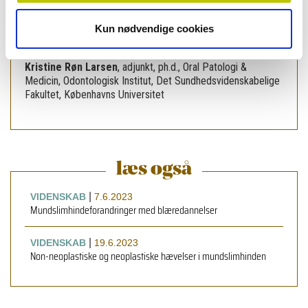
Mette Rose Jørgensen
,
adjunkt, tandlæge, ph.d., Oral
Patologi og Medicin, Det Sundhedsvidenskabelige Fakultet,
Kun nødvendige cookies
Odontologisk Institut, Københavns Universitet
Kristine Røn Larsen
,
adjunkt, ph.d., Oral Patologi &
Medicin, Odontologisk Institut, Det Sundhedsvidenskabelige
Fakultet, Københavns Universitet
læs også
|
VIDENSKAB
7.6.2023
Mundslimhindeforandringer med blæredannelser
|
VIDENSKAB
19.6.2023
Non-neoplastiske og neoplastiske hævelser i mundslimhinden