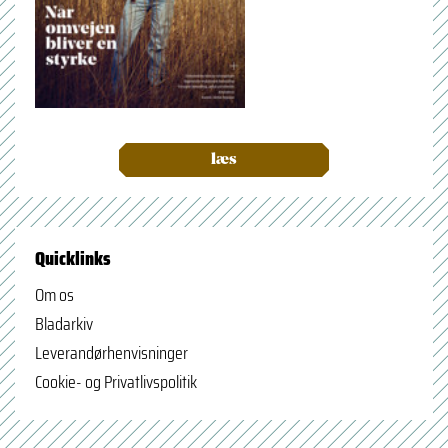
læs
Quicklinks
Om os
Bladarkiv
Leverandørhenvisninger
Cookie- og Privatlivspolitik