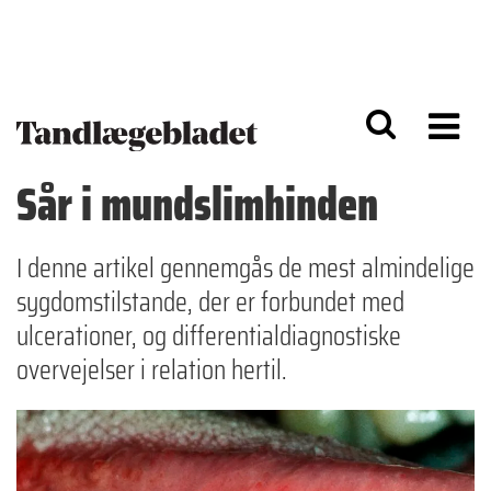
G
S
å
k
til
i
h
p
o
t
v
o
e
n
d
a
Sår i mundslimhinden
i
v
n
i
d
g
h
a
I denne artikel gennemgås de mest almindelige
o
ti
sygdomstilstande, der er forbundet med
l
o
d
n
ulcerationer, og differentialdiagnostiske
overvejelser i relation hertil.