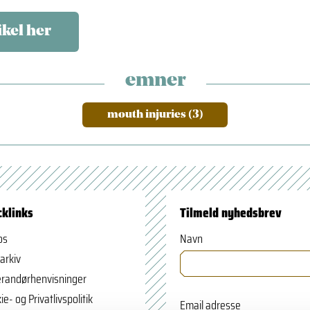
ikel her
emner
mouth injuries (3)
cklinks
Tilmeld nyhedsbrev
os
Navn
arkiv
randørhenvisninger
ie- og Privatlivspolitik
Email adresse