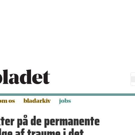
om os
bladarkiv
jobs
kter på de permanente
lge af traume i det