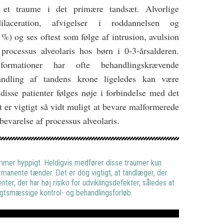
 et traume i det primære tandsæt. Alvorlige
ilaceration, afvigelser i roddannelsen og
) og ses oftest som følge af intrusion, avulsion
f processus alveolaris hos børn i 0-3-årsalderen.
formationer har ofte behandlingskrævende
handling af tandens krone ligeledes kan være
 disse patienter følges nøje i forbindelse med det
t er vigtigt så vidt muligt at bevare malformerede
bevarelse af processus alveolaris.
mer hyppigt. Heldigvis medfører disse traumer kun
rmanente tænder. Det er dog vigtigt, at tandlæger, der
nter, der har høj risiko for udviklingsdefekter, således at
igtsmæssige kontrol- og behandlingsforløb.