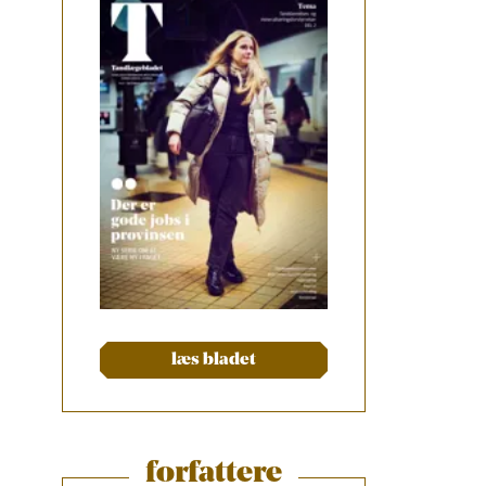
læs bladet
forfattere