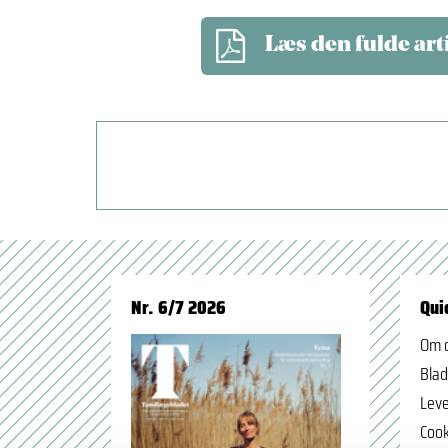
Læs den fulde art
Nr. 6/7 2026
Qui
Om 
Blad
Leve
Cook