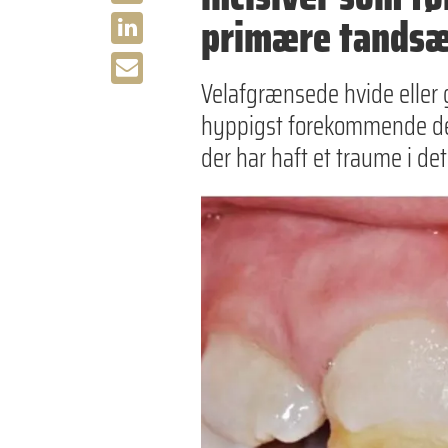
primære tands
Velafgrænsede hvide eller 
hyppigst forekommende defe
der har haft et traume i d