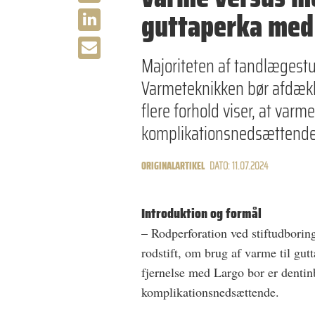
guttaperka med
Majoriteten af tandlægest
Varmeteknikken bør afdække
flere forhold viser, at var
komplikationsnedsættende f
ORIGINALARTIKEL
DATO: 11.07.2024
Introduktion og formål
– Rodperforation ved stiftudborin
rodstift, om brug af varme til g
fjernelse med Largo bor er denti
komplikationsnedsættende.