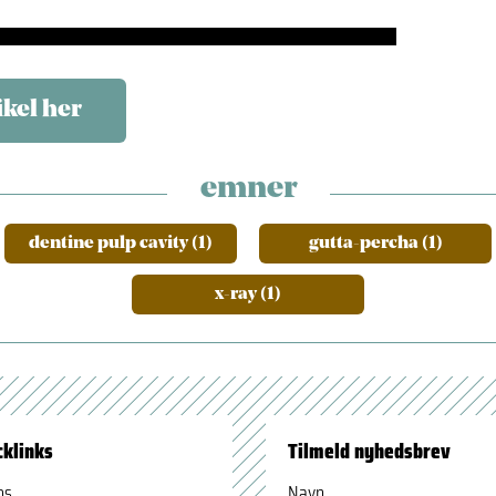
ikel her
emner
dentine pulp cavity (1)
gutta-percha (1)
x-ray (1)
cklinks
Tilmeld nyhedsbrev
os
Navn