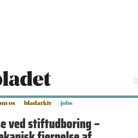
om os
bladarkiv
jobs
e ved stiftudboring –
kanisk fjernelse af