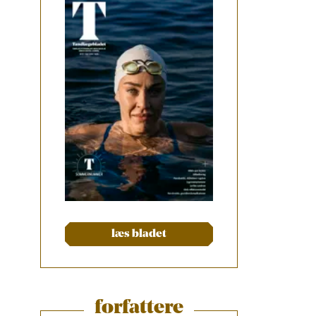
læs bladet
forfattere