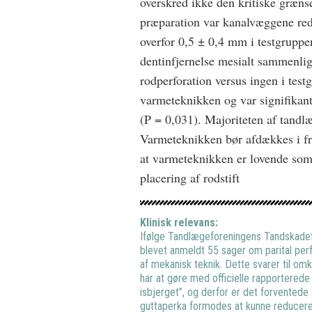
overskred ikke den kritiske grænse
præparation var kanalvæggene re
overfor 0,5 ± 0,4 mm i testgruppe
dentinfjernelse mesialt sammenli
rodperforation versus ingen i test
varmeteknikken og var signifikant
(P = 0,031). Majoriteten af tandl
Varmeteknikken bør afdækkes i fre
at varmeteknikken er lovende som
placering af rodstift
Klinisk relevans:
Ifølge Tandlægeforeningens Tandskadefo
blevet anmeldt 55 sager om parital per
af mekanisk teknik. Dette svarer til omk
har at gøre med officielle rapporterede
isbjerget”, og derfor er det forventede 
guttaperka formodes at kunne reducere 