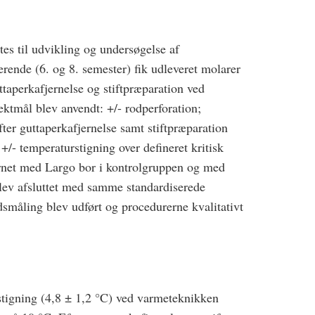
es til udvikling og undersøgelse af
ende (6. og 8. semester) fik udleveret molarer
ttaperkafjernelse og stiftpræparation ved
fektmål blev anvendt: +/- rodperforation;
ter guttaperkafjernelse samt stiftpræparation
+/- temperaturstigning over defineret kritisk
rnet med Largo bor i kontrolgruppen og med
lev afsluttet med samme standardiserede
dsmåling blev udført og procedurerne kvalitativt
tigning (4,8 ± 1,2 °C) ved varmeteknikken