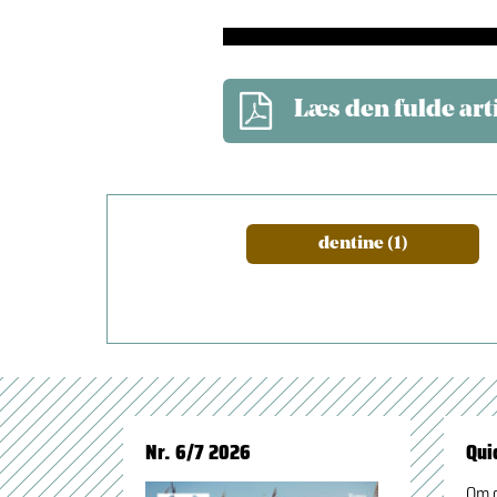
Læs den fulde art
dentine (1)
Nr. 6/7 2026
Qui
Om 