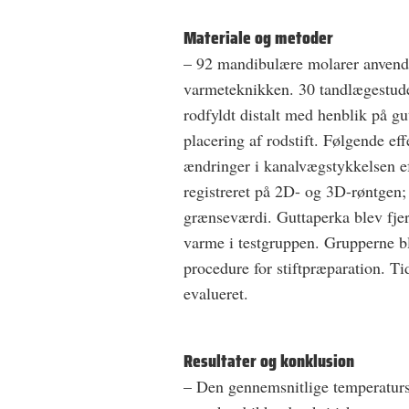
Materiale og metoder
– 92 mandibulære molarer anvendt
varmeteknikken. 30 tandlægestuder
rodfyldt distalt med henblik på gu
placering af rodstift. Følgende ef
ændringer i kanalvægstykkelsen ef
registreret på 2D- og 3D-røntgen; 
grænseværdi. Guttaperka blev fje
varme i testgruppen. Grupperne b
procedure for stiftpræparation. Ti
evalueret.
Resultater og konklusion
– Den gennemsnitlige temperaturs