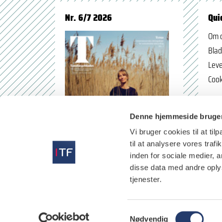
Nr. 6/7 2026
Qui
Om 
Blad
Leve
Cook
Denne hjemmeside bruger
Vi bruger cookies til at til
til at analysere vores tra
inden for sociale medier,
disse data med andre oplys
tjenester.
læs
S
Nødvendig