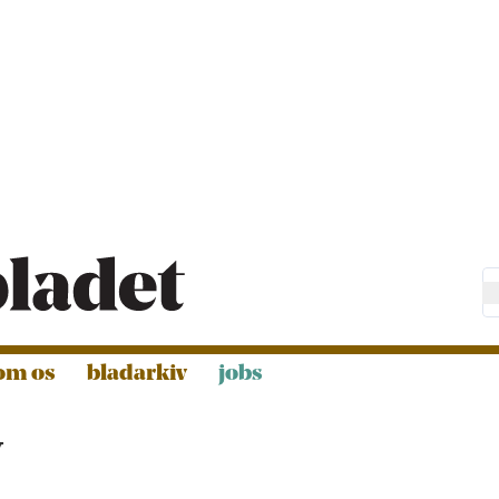
om os
bladarkiv
jobs
y