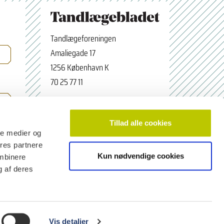
Tandlægeforeningen
Amaliegade 17
1256 København K
70 25 77 11
×
Tilmeld nyhedsbrev
tbredaktion@tdl.dk
Navn
facebook.com/odontologerne
Tillad alle cookies
ale medier og
ores partnere
Kun nødvendige cookies
ombinere
Email adresse
g af deres
Vis detaljer