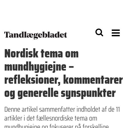
G
S
å
k
til
i
h
p
o
t
v
o
e
n
d
a
Nordisk tema om
i
v
n
i
mundhygiejne –
d
g
h
a
o
ti
refleksioner, kommentarer
l
o
d
n
og generelle synspunkter
Denne artikel sammenfatter indholdet af de 11
artikler i det fællesnordiske tema om
mundhygiejne og fokuserer på forskellige