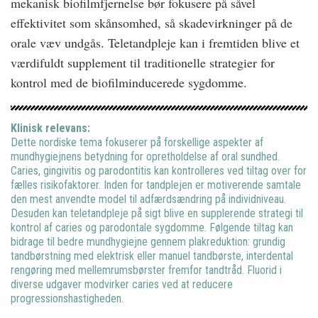
mekanisk biofilmfjernelse bør fokusere på såvel
effektivitet som skånsomhed, så skadevirkninger på de
orale væv undgås. Teletandpleje kan i fremtiden blive et
værdifuldt supplement til traditionelle strategier for
kontrol med de biofilminducerede sygdomme.
Klinisk relevans:
Dette nordiske tema fokuserer på forskellige aspekter af
mundhygiejnens betydning for opretholdelse af oral sundhed.
Caries, gingivitis og parodontitis kan kontrolleres ved tiltag over for
fælles risikofaktorer. Inden for tandplejen er motiverende samtale
den mest anvendte model til adfærdsændring på individniveau.
Desuden kan teletandpleje på sigt blive en supplerende strategi til
kontrol af caries og parodontale sygdomme. Følgende tiltag kan
bidrage til bedre mundhygiejne gennem plakreduktion: grundig
tandbørstning med elektrisk eller manuel tandbørste, interdental
rengøring med mellemrumsbørster fremfor tandtråd. Fluorid i
diverse udgaver modvirker caries ved at reducere
progressionshastigheden.