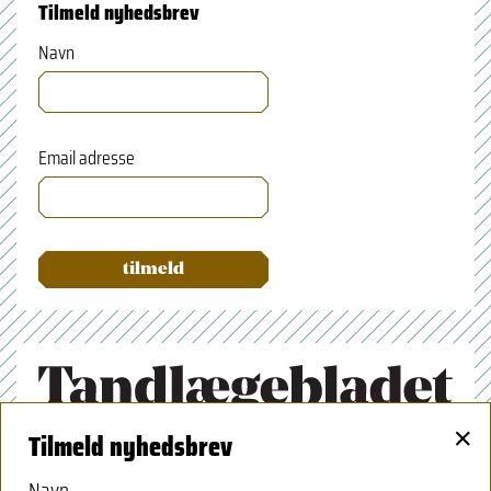
Tilmeld nyhedsbrev
Navn
Email adresse
×
Tilmeld nyhedsbrev
Tandlægeforeningen
Amaliegade 17
Navn