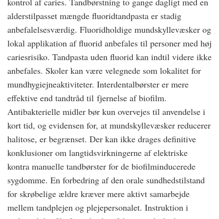
kontrol af caries. Tandbørstning to gange dagligt med en
alderstilpasset mængde fluoridtandpasta er stadig
anbefalelsesværdig. Fluoridholdige mundskyllevæsker og
lokal applikation af fluorid anbefales til personer med høj
cariesrisiko. Tandpasta uden fluorid kan indtil videre ikke
anbefales. Skoler kan være velegnede som lokalitet for
mundhygiejneaktiviteter. Interdentalbørster er mere
effektive end tandtråd til fjernelse af biofilm.
Antibakterielle midler bør kun overvejes til anvendelse i
kort tid, og evidensen for, at mundskyllevæsker reducerer
halitose, er begrænset. Der kan ikke drages definitive
konklusioner om langtidsvirkningerne af elektriske
kontra manuelle tandbørster for de biofilminducerede
sygdomme. En forbedring af den orale sundhedstilstand
for skrøbelige ældre kræver mere aktivt samarbejde
mellem tandplejen og plejepersonalet. Instruktion i