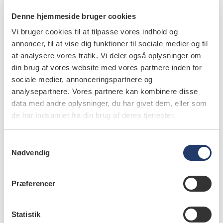
Denne hjemmeside bruger cookies
Vi bruger cookies til at tilpasse vores indhold og
læs bladet
annoncer, til at vise dig funktioner til sociale medier og til
at analysere vores trafik. Vi deler også oplysninger om
din brug af vores website med vores partnere inden for
sociale medier, annonceringspartnere og
analysepartnere. Vores partnere kan kombinere disse
forfattere
data med andre oplysninger, du har givet dem, eller som
de har indsamlet fra din brug af deres tjenester.
Kim Ekstrand
,
lektor, ph.d., Fagområdet for Cariologi og
Endodonti, Odontologisk Institut, Det
Sundhedsvidenskabelige Fakultet, Københavns Universitet
S
Nødvendig
a
Anne M. Gussgard
,
Associate professor, ph.d., Department
m
of Clinical Dentistry, The Arctic University of Norway,
t
Tromsø, Norway
Præferencer
y
Lára Hólm Helmisdóttir
,
Assistant professor, Department
k
of Odontology, University of Iceland, Reykjavik, Iceland
k
Statistik