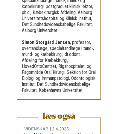
specialtandlæge i tand-, mund- og
kæbekirurgi, postgraduat klinisk lektor,
ph.d., Kæbekirurgisk Afdeling, Aalborg
Universitetshospital og Klinisk Institut,
Det Sundhedsvidenskabelige Fakultet,
Aalborg Universitet
Simon Storgård Jensen
,
professor,
overtandlæge, specialtandlæge i tand-,
mund- og kæbekirurgi, dr.odont.,
Afdeling for Kæbekirurgi,
HovedOrtoCentret, Rigshospitalet, og
Fagområde Oral Kirurgi, Sektion for Oral
Biologi og Immunpatologi, Odontologisk
Institut, Det Sundhedsvidenskabelige
Fakultet, Københavns Universitet
læs også
|
VIDENSKAB
2.4.2025