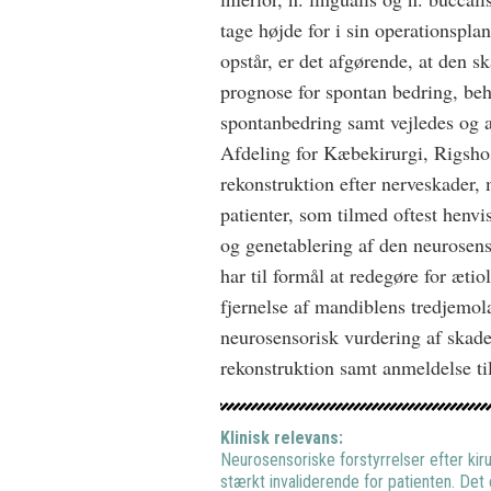
tage højde for i sin operationspla
opstår, er det afgørende, at den s
prognose for spontan bedring, b
spontanbedring samt vejledes og as
Afdeling for Kæbekirurgi, Rigshosp
rekonstruktion efter nerveskader,
patienter, som tilmed oftest henvi
og genetablering af den neurosens
har til formål at redegøre for æti
fjernelse af mandiblens tredjemola
neurosensorisk vurdering af skade
rekonstruktion samt anmeldelse ti
Klinisk relevans:
Neurosensoriske forstyrrelser efter kir
stærkt invaliderende for patienten. De