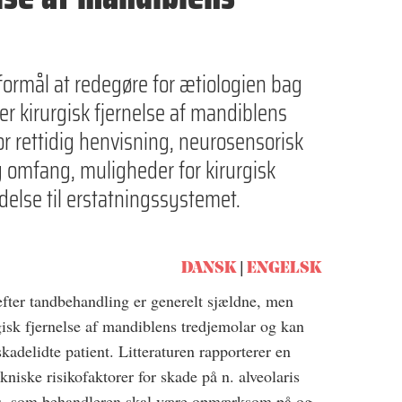
formål at redegøre for ætiologien bag
r kirurgisk fjernelse af mandiblens
or rettidig henvisning, neurosensorisk
g omfang, muligheder for kirurgisk
else til erstatningssystemet.
DANSK
ENGELSK
efter tandbehandling er generelt sjældne, men
urgisk fjernelse af mandiblens tredjemolar og kan
kadelidte patient. Litteraturen rapporterer en
iske risikofaktorer for skade på n. alveolaris
alis, som behandleren skal være opmærksom på og