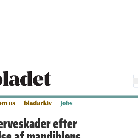
om os
bladarkiv
jobs
erveskader efter
lse af mandiblens