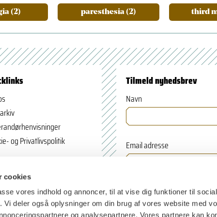
ia (2)
paresthesia (2)
third m
cklinks
Tilmeld nyhedsbrev
os
Navn
arkiv
randørhenvisninger
ie- og Privatlivspolitik
Email adresse
 cookies
passe vores indhold og annoncer, til at vise dig funktioner til soci
fik. Vi deler også oplysninger om din brug af vores website med v
 annonceringspartnere og analysepartnere. Vores partnere kan k