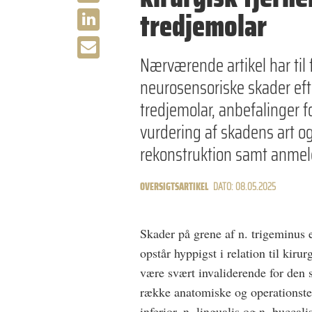
tredjemolar
Nærværende artikel har til 
neurosensoriske skader efte
tredjemolar, anbefalinger f
vurdering af skadens art o
rekonstruktion samt anmeld
OVERSIGTSARTIKEL
DATO: 08.05.2025
Skader på grene af n. trigeminus 
opstår hyppigst i relation til kir
være svært invaliderende for den s
række anatomiske og operationstekn
inferior, n. lingualis og n. bucc