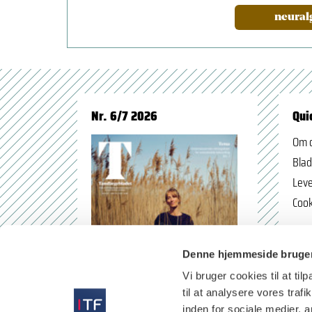
neuralg
Nr. 6/7 2026
Qui
Om 
Blad
Leve
Cook
Denne hjemmeside bruger
Vi bruger cookies til at til
til at analysere vores tra
inden for sociale medier,