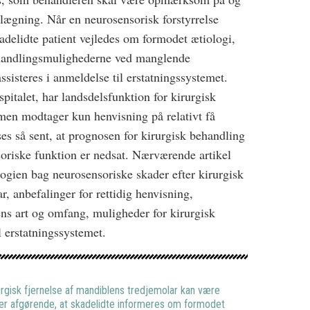
nlægning. Når en neurosensorisk forstyrrelse
kadelidte patient vejledes om formodet ætiologi,
ehandlingsmulighederne ved manglende
sisteres i anmeldelse til erstatningssystemet.
italet, har landsdelsfunktion for kirurgisk
 men modtager kun henvisning på relativt få
ses så sent, at prognosen for kirurgisk behandling
oriske funktion er nedsat. Nærværende artikel
ologien bag neurosensoriske skader efter kirurgisk
r, anbefalinger for rettidig henvisning,
ns art og omfang, muligheder for kirurgisk
l erstatningssystemet.
urgisk fjernelse af mandiblens tredjemolar kan være
t er afgørende, at skadelidte informeres om formodet