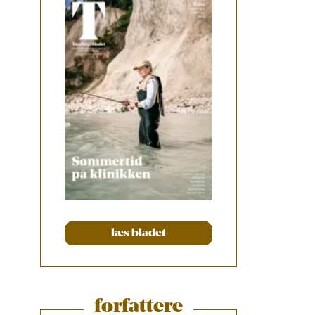
læs bladet
forfattere