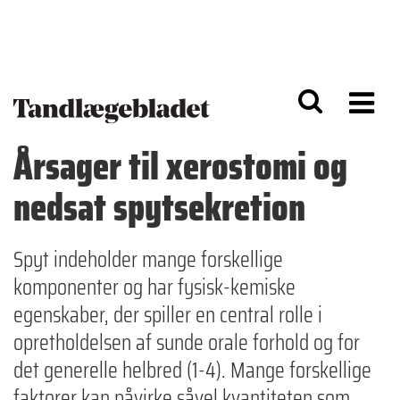
G
S
å
k
til
i
h
p
o
t
v
o
e
n
d
a
Årsager til xerostomi og
i
v
n
i
nedsat spytsekretion
d
g
h
a
o
ti
l
o
Spyt indeholder mange forskellige
d
n
komponenter og har fysisk-kemiske
egenskaber, der spiller en central rolle i
opretholdelsen af sunde orale forhold og for
det generelle helbred (1-4). Mange forskellige
faktorer kan påvirke såvel kvantiteten som