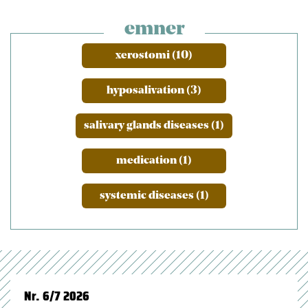
emner
xerostomi (10)
hyposalivation (3)
salivary glands diseases (1)
medication (1)
systemic diseases (1)
Nr. 6/7 2026