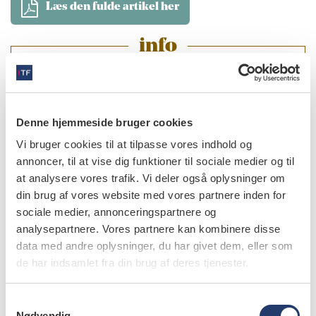
Læs den fulde artikel her
info
Nr. 02 | 2026
Denne hjemmeside bruger cookies
Vi bruger cookies til at tilpasse vores indhold og
annoncer, til at vise dig funktioner til sociale medier og til
at analysere vores trafik. Vi deler også oplysninger om
din brug af vores website med vores partnere inden for
sociale medier, annonceringspartnere og
analysepartnere. Vores partnere kan kombinere disse
data med andre oplysninger, du har givet dem, eller som
de har indsamlet fra din brug af deres tjenester.
S
Nødvendig