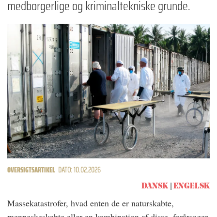
medborgerlige og kriminaltekniske grunde.
OVERSIGTSARTIKEL
DATO: 10.02.2026
DANSK
ENGELSK
Massekatastrofer, hvad enten de er naturskabte,
menneskeskabte eller en kombination af disse, forårsager