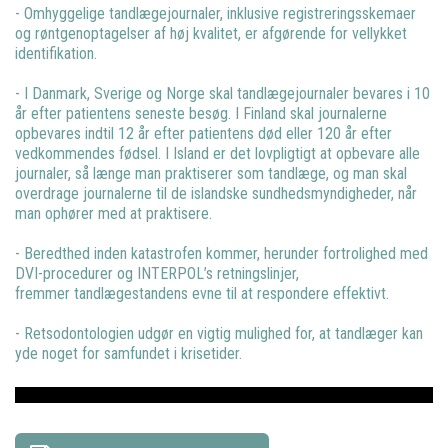
- Omhyggelige tandlægejournaler, inklusive registreringsskemaer
og røntgenoptagelser af høj kvalitet, er afgørende for vellykket
identifikation.
- I Danmark, Sverige og Norge skal tandlægejournaler bevares i 10
år efter patientens seneste besøg. I Finland skal journalerne
opbevares indtil 12 år efter patientens død eller 120 år efter
vedkommendes fødsel. I Island er det lovpligtigt at opbevare alle
journaler, så længe man praktiserer som tandlæge, og man skal
overdrage journalerne til de islandske sundhedsmyndigheder, når
man ophører med at praktisere.
- Beredthed inden katastrofen kommer, herunder fortrolighed med
DVI-procedurer og INTERPOL’s retningslinjer,
fremmer tandlægestandens evne til at respondere effektivt.
- Retsodontologien udgør en vigtig mulighed for, at tandlæger kan
yde noget for samfundet i krisetider.