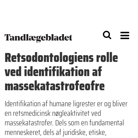
G
S
å
k
til
i
h
p
o
t
v
o
e
n
d
a
Retsodontologiens rolle
i
v
n
i
ved identifikation af
d
g
h
a
o
ti
massekatastrofeofre
l
o
d
n
Identifikation af humane ligrester er og bliver
en retsmedicinsk nøgleaktivitet ved
massekatastrofer. Dels som en fundamental
menneskeret, dels af juridiske, etiske,