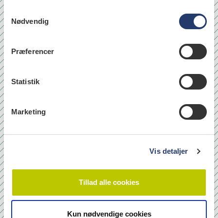
S
Nødvendig
a
læs
m
t
Præferencer
y
k
Quicklinks
k
Statistik
Om os
e
v
Bladarkiv
Marketing
a
Leverandørhenvisninger
l
Cookie- og Privatlivspolitik
g
Vis detaljer
Tilmeld nyhedsbrev
Tillad alle cookies
Navn
Kun nødvendige cookies