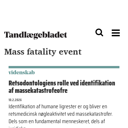
G
S
å
k
til
i
h
p
o
t
v
o
e
n
d
a
Mass fatality event
i
v
n
i
d
g
h
a
o
ti
videnskab
l
o
Retsodontologiens rolle ved identifikation
d
n
af massekatastrofeofre
10.2.2026
Identifikation af humane ligrester er og bliver en
retsmedicinsk nøgleaktivitet ved massekatastrofer.
Dels som en fundamental menneskeret, dels af