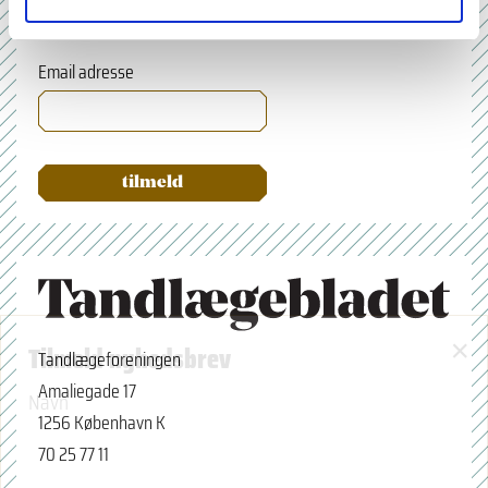
Email adresse
×
Tilmeld nyhedsbrev
Tandlægeforeningen
Amaliegade 17
Navn
1256 København K
70 25 77 11