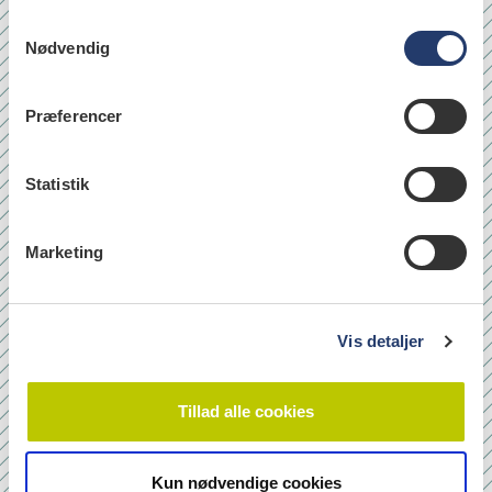
S
Nødvendig
a
læs
m
t
Præferencer
y
k
Quicklinks
k
Statistik
Om os
e
v
Bladarkiv
Marketing
a
Leverandørhenvisninger
l
Cookie- og Privatlivspolitik
g
Vis detaljer
Tilmeld nyhedsbrev
Tillad alle cookies
Navn
Kun nødvendige cookies