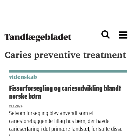
G
S
å
k
til
i
h
p
o
t
v
o
e
n
d
a
Caries preventive treatment
i
v
n
i
d
g
h
a
o
ti
videnskab
l
o
Fissurforsegling og cariesudvikling blandt
d
n
norske børn
19.1.2024
Selvom forsegling blev anvendt som et
cariesforebyggende tiltag hos børn, der havde
carieserfaring i det primære tandsæt, fortsatte disse