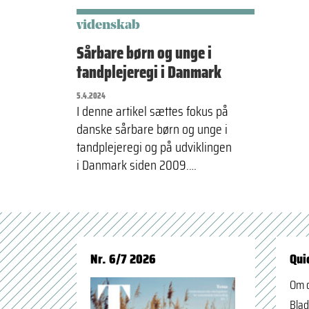
videnskab
Sårbare børn og unge i
tandplejeregi i Danmark
5.4.2024
I denne artikel sættes fokus på
danske sårbare børn og unge i
tandplejeregi og på udviklingen
i Danmark siden 2009.…
Nr. 6/7 2026
Qui
Om 
Blad