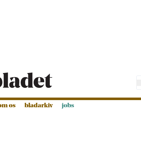
om os
bladarkiv
jobs