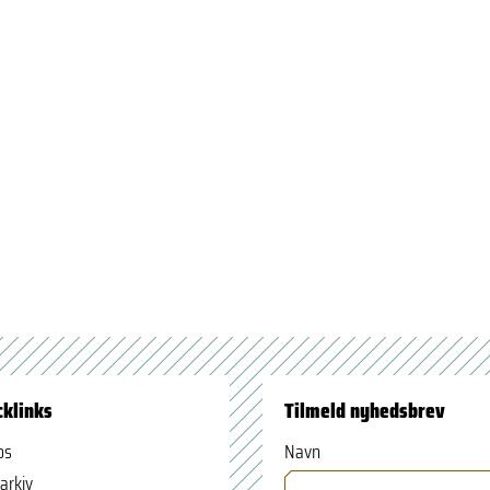
cklinks
Tilmeld nyhedsbrev
os
Navn
arkiv