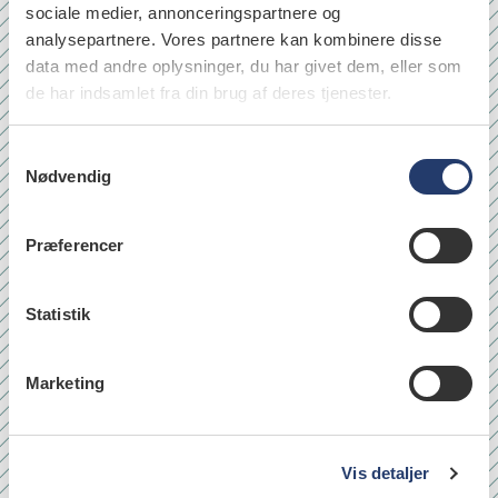
sociale medier, annonceringspartnere og
analysepartnere. Vores partnere kan kombinere disse
data med andre oplysninger, du har givet dem, eller som
de har indsamlet fra din brug af deres tjenester.
S
Nødvendig
a
m
t
Præferencer
y
k
k
Statistik
læs
e
v
Marketing
a
l
Quicklinks
g
Om os
Vis detaljer