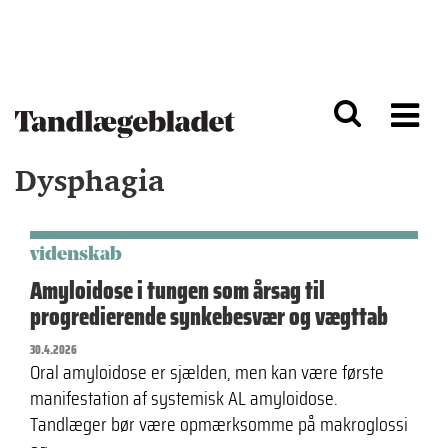
G
S
å
k
til
i
h
p
o
t
v
o
e
n
d
a
Dysphagia
i
v
n
i
d
g
h
a
o
ti
videnskab
l
o
Amyloidose i tungen som årsag til
d
n
progredierende synkebesvær og vægttab
30.4.2026
Oral amyloidose er sjælden, men kan være første
manifestation af systemisk AL amyloidose.
Tandlæger bør være opmærksomme på makroglossi