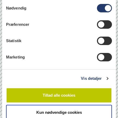
S
Nødvendig
a
læs
m
t
Præferencer
y
Quicklinks
k
k
Statistik
Om os
e
Bladarkiv
v
Marketing
Leverandørhenvisninger
a
l
Cookie- og Privatlivspolitik
g
Vis detaljer
Tilmeld nyhedsbrev
Tillad alle cookies
Navn
Kun nødvendige cookies