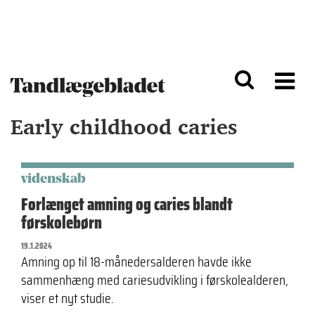
G
S
å
k
til
i
h
p
o
t
v
o
e
n
d
a
Early childhood caries
i
v
n
i
d
g
h
a
o
ti
videnskab
l
o
Forlænget amning og caries blandt
d
n
førskolebørn
19.1.2024
Amning op til 18-månedersalderen havde ikke
sammenhæng med cariesudvikling i førskolealderen,
viser et nyt studie.