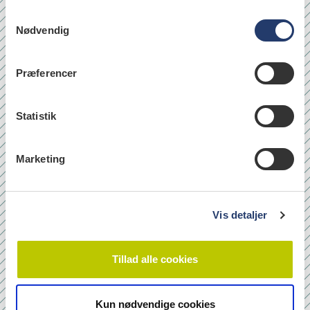
S
Nødvendig
a
læs
m
t
Præferencer
y
k
Quicklinks
k
Statistik
Om os
e
v
Bladarkiv
Marketing
a
Leverandørhenvisninger
l
Cookie- og Privatlivspolitik
g
Vis detaljer
Tilmeld nyhedsbrev
Tillad alle cookies
Navn
Kun nødvendige cookies