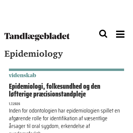
G
S
å
k
til
i
h
p
o
t
v
o
e
n
d
a
Epidemiology
i
v
n
i
d
g
h
a
o
ti
videnskab
l
o
Epidemiologi, folkesundhed og den
d
n
løfterige præcisionstandpleje
1.7.2026
Inden for odontologien har epidemiologien spillet en
afgørende rolle for identifikation af væsentlige
årsager til oral sygdom, erkendelse af