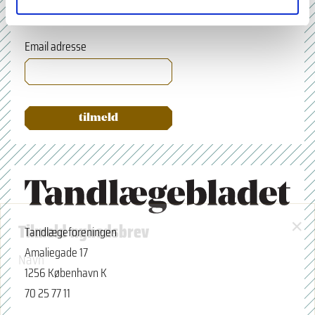
Email adresse
×
Tilmeld nyhedsbrev
Tandlægeforeningen
Amaliegade 17
Navn
1256 København K
70 25 77 11