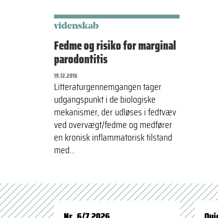
videnskab
Fedme og risiko for marginal
parodontitis
19.12.2016
Litteraturgennemgangen tager
udgangspunkt i de biologiske
mekanismer, der udløses i fedtvæv
ved overvægt/fedme og medfører
en kronisk inflammatorisk tilstand
med…
Nr. 6/7 2026
Qui