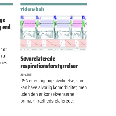
videnskab
nge
g end
r at
n af
Søvnrelaterede
ries
respirationsforstyrrelser
20.4.2021
OSA er en hyppig søvnlidelse, som
kan have alvorlig komorbiditet, men
uden den er konsekvenserne
primært træthedsrelaterede.