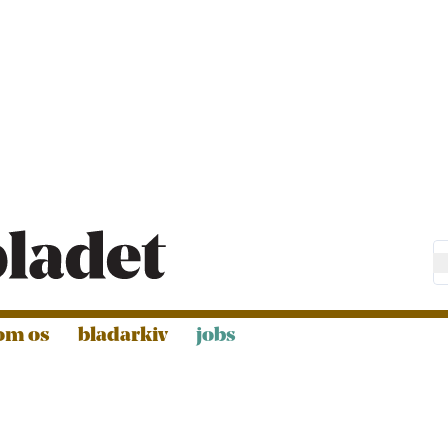
om os
bladarkiv
jobs