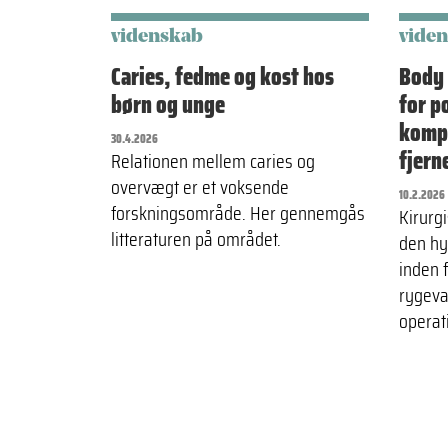
videnskab
vide
Caries, fedme og kost hos
Body 
børn og unge
for p
kompl
30.4.2026
fjern
Relationen mellem caries og
overvægt er et voksende
10.2.2026
forskningsområde. Her gennemgås
Kirurgi
litteraturen på området.
den hy
inden f
rygeva
operat