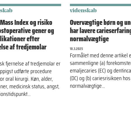
nskab
videnskab
Mass Index og risiko
Overvægtige børn og u
ostoperative gener og
har lavere carieserfarin
ikationer efter
normalvægtige
else af tredjemolar
10.3.2025
Formålet med denne artikel e
sammenligne (a) forekomste
sk fjernelse af tredjemolar er
emaljecaries (EC) og dentinca
ppigst udførte procedure
(DC) og (b) cariesrisikoen hos
or oral kirurgi. Køn, alder,
normalvægtige…
ner, medicinsk status, angst,
ionstidspunkt…