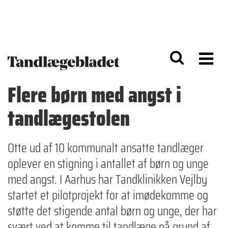
G
S
å
k
til
i
h
p
o
t
v
o
e
n
d
a
Flere børn med angst i
i
v
n
i
tandlæge­stolen
d
g
h
a
o
ti
l
o
Otte ud af 10 kommunalt ansatte tandlæger
d
n
oplever en stigning i antallet af børn og unge
med angst. I Aarhus har Tandklinikken Vejlby
startet et pilotprojekt for at imødekomme og
støtte det stigende antal børn og unge, der har
svært ved at komme til tandlæge på grund af