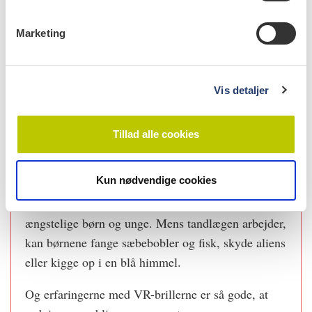
e
længe det kan holde til. Mange har tidligere oplevet
v
kontroltab og overtrædelse af deres grænser, så det er
Marketing
a
virkelig vigtigt, at vi giver dem kontrollen tilbage og
l
rummer dem i angsten og giver dem en udvej,
g
understreger Lotte Fogde.
Vis detaljer
Børn fanger sæbebobler i
Tillad alle cookies
tandlægestolen
Kun nødvendige cookies
Tandplejen i Ringkøbing-Skjern Kommune har det
seneste år afprøvet Virtual Reality-briller til særligt
ængstelige børn og unge. Mens tandlægen arbejder,
kan børnene fange sæbebobler og fisk, skyde aliens
eller kigge op i en blå himmel.
Og erfaringerne med VR-brillerne er så gode, at