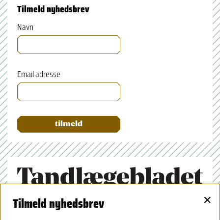
Tilmeld nyhedsbrev
Navn
Email adresse
×
Tilmeld nyhedsbrev
Tandlægeforeningen
Amaliegade 17