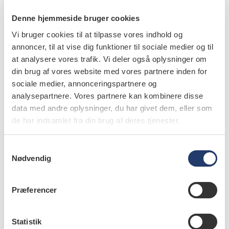
blanding af børn, der har generel angst, og børn, der har
Denne hjemmeside bruger cookies
haft en dårlig oplevelse i sundhedsvæsenet før fx i
Vi bruger cookies til at tilpasse vores indhold og
forbindelse med narkose eller vågen sedering.
annoncer, til at vise dig funktioner til sociale medier og til
at analysere vores trafik. Vi deler også oplysninger om
I Tandlægeforeningens undersøgelse svarer tre ud af fire,
din brug af vores website med vores partnere inden for
at det er en tidsmæssig udfordring at have børn og unge
sociale medier, annonceringspartnere og
med angst i tandlægestolen.
analysepartnere. Vores partnere kan kombinere disse
data med andre oplysninger, du har givet dem, eller som
Det bekræfter Lotte Fogde i, at dialogen før
de har indsamlet fra din brug af deres tjenester.
behandlingen er vigtig, så man kan afsætte den
nødvendige tid – og dermed undgå stress og frustrationer
S
for begge parter. For det er ifølge hende helt afgørende,
Nødvendig
a
at barnet eller den unge kan være med til at bestemme
m
t
behandlingstempoet og dermed bevare en form for
Præferencer
y
kontrol med situationen.
k
k
Statistik
– Barnet vælger selv undervejs i behandlingen, hvor