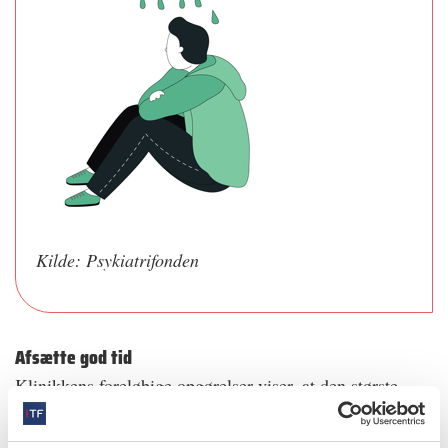
Kilde: Psykiatrifonden
Afsætte god tid
Klinikkens foreløbige opgørelser viser, at den største
gruppe af børn og unge med angst er de 10-13-årige – og
både drenge og piger. Det er ifølge Lotte Fogde en