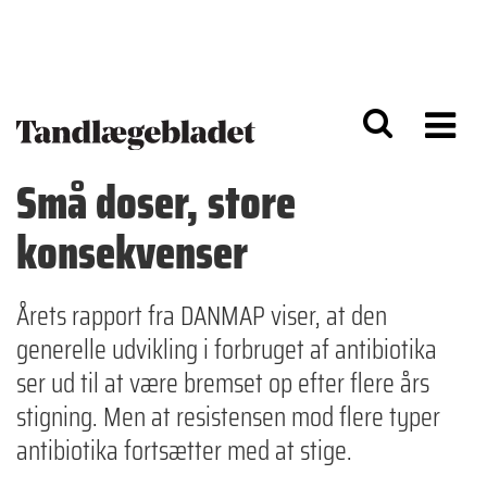
G
S
å
k
til
i
h
p
o
t
v
o
e
n
d
a
Små doser, store
i
v
n
i
konsekvenser
d
g
h
a
o
ti
l
o
Årets rapport fra DANMAP viser, at den
d
n
generelle udvikling i forbruget af antibiotika
ser ud til at være bremset op efter flere års
stigning. Men at resistensen mod flere typer
antibiotika fortsætter med at stige.