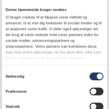
Denne hjemmeside bruger cookies
Vi bruger cookies til at tilpasse vores indhold og
annoncer, til at vise dig funktioner til sociale medier og til
at analysere vores trafik. Vi deler også oplysninger om
din brug af vores website med vores partnere inden for
sociale medier, annonceringspartnere og
analysepartnere. Vores partnere kan kombinere disse
data med andre oplysninger, du har givet dem, eller som
de har indsamlet fra din brug af deres tjenester.
læs bladet
S
Nødvendig
a
m
t
Præferencer
y
læs også
k
k
Statistik