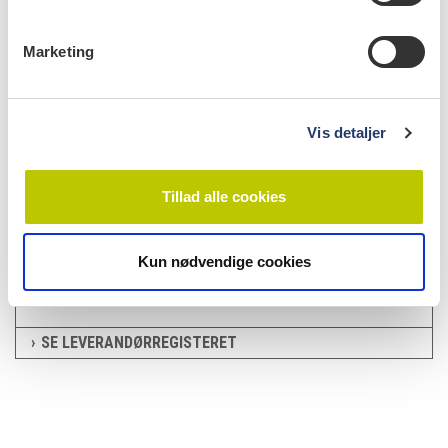
|
NYHEDER
19.9.2022
e
Verdensrevolution
Detaljen:
v
Marketing
a
|
NYHEDER
21.3.2022
l
Bakteriebolværk
Detaljen:
g
Vis detaljer
|
NYHEDER
21.3.2022
Strålefanger
Detaljen:
Tillad alle cookies
Kun nødvendige cookies
leverandørregister
Advokat Niels Gade
SE LEVERANDØRREGISTERET