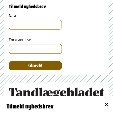
Tilmeld nyhedsbrev
Navn
Email adresse
×
Tilmeld nyhedsbrev
Tandlægeforeningen