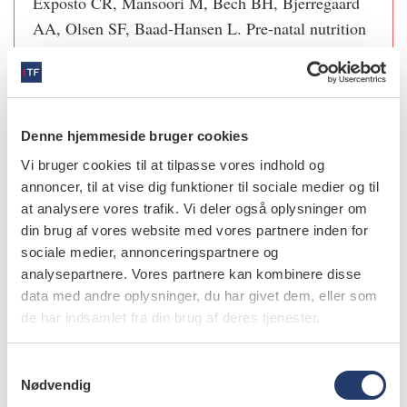
Exposto CR, Mansoori M, Bech BH, Bjerregaard
AA, Olsen SF, Baad-Hansen L. Pre-natal nutrition
as risk factor for painful temporomandibular
disorders and headaches in young adults. Headache
2026;66:29-39.
Denne hjemmeside bruger cookies
Vi bruger cookies til at tilpasse vores indhold og
annoncer, til at vise dig funktioner til sociale medier og til
info
at analysere vores trafik. Vi deler også oplysninger om
din brug af vores website med vores partnere inden for
Nr. 6/7 | 2026
sociale medier, annonceringspartnere og
analysepartnere. Vores partnere kan kombinere disse
data med andre oplysninger, du har givet dem, eller som
de har indsamlet fra din brug af deres tjenester.
S
Nødvendig
a