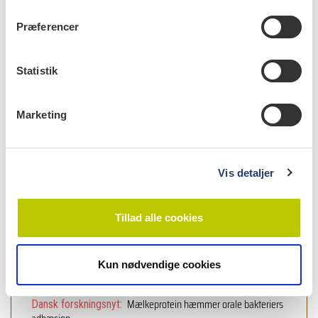
m
t
Præferencer
y
k
k
Statistik
e
v
Marketing
a
læs bladet
l
g
Vis detaljer
læs også
Tillad alle cookies
|
NYHEDER
23.4.2025
Kostvaner og hovedpine hos teenagere
Kun nødvendige cookies
|
NYHEDER
20.3.2023
Mælkeprotein hæmmer orale bakteriers
Dansk forskningsnyt: