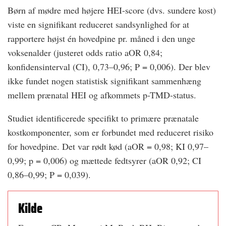
Børn af mødre med højere HEI-score (dvs. sundere kost)
viste en signifikant reduceret sandsynlighed for at
rapportere højst én hovedpine pr. måned i den unge
voksenalder (justeret odds ratio aOR 0,84;
konfidensinterval (CI), 0,73–0,96; P = 0,006). Der blev
ikke fundet nogen statistisk signifikant sammenhæng
mellem prænatal HEI og afkommets p-TMD-status.
Studiet identificerede specifikt to primære prænatale
kostkomponenter, som er forbundet med reduceret risiko
for hovedpine. Det var rødt kød (aOR = 0,98; KI 0,97–
0,99; p = 0,006) og mættede fedtsyrer (aOR 0,92; CI
0,86–0,99; P = 0,039).
Kilde