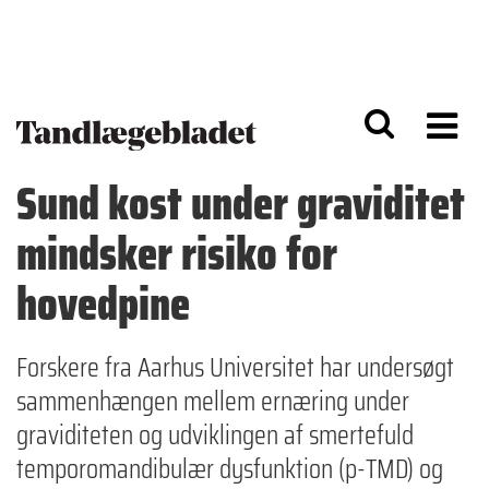
G
S
å
k
til
i
h
p
o
t
v
o
e
n
d
a
Sund kost under graviditet
i
v
n
i
mindsker risiko for
d
g
h
a
o
ti
hovedpine
l
o
d
n
Forskere fra Aarhus Universitet har undersøgt
sammenhængen mellem ernæring under
graviditeten og udviklingen af smertefuld
temporomandibulær dysfunktion (p-TMD) og