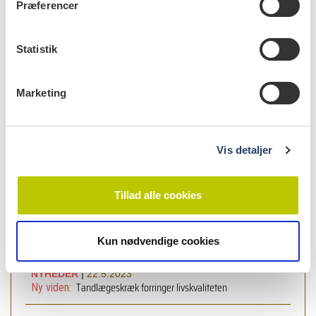
Præferencer
y
k
k
Statistik
e
v
Marketing
læs bladet
a
l
g
Vis detaljer
læs også
Tillad alle cookies
|
NYHEDER
13.6.2024
Tandsten giver ny viden om spedalskhed i
Ny viden:
Middelalderen
Kun nødvendige cookies
|
NYHEDER
22.5.2023
Tandlægeskræk forringer livskvaliteten
Ny viden: