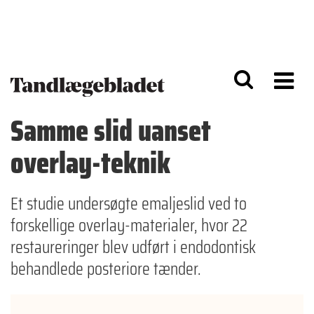
G
S
å
k
til
i
h
p
o
t
v
o
e
n
d
a
Samme slid uanset
i
v
n
i
overlay-teknik
d
g
h
a
o
ti
l
o
Et studie undersøgte emaljeslid ved to
d
n
forskellige overlay-materialer, hvor 22
restaureringer blev udført i endodontisk
behandlede posteriore tænder.