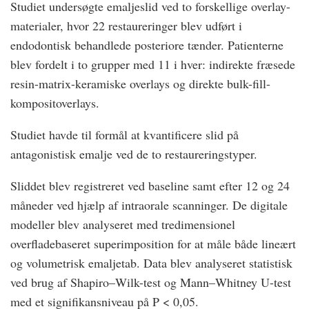
Studiet undersøgte emaljeslid ved to forskellige overlay-
materialer, hvor 22 restaureringer blev udført i
endodontisk behandlede posteriore tænder. Patienterne
blev fordelt i to grupper med 11 i hver: indirekte fræsede
resin-matrix-keramiske overlays og direkte bulk-fill-
kompositoverlays.
Studiet havde til formål at kvantificere slid på
antagonistisk emalje ved de to restaureringstyper.
Sliddet blev registreret ved baseline samt efter 12 og 24
måneder ved hjælp af intraorale scanninger. De digitale
modeller blev analyseret med tredimensionel
overfladebaseret superimposition for at måle både lineært
og volumetrisk emaljetab. Data blev analyseret statistisk
ved brug af Shapiro–Wilk-test og Mann–Whitney U-test
med et signifikansniveau på P < 0,05.