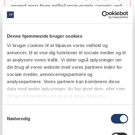
enamel wear from milled resin-matrix ceramic and
direct bulk-fill composite overlays. BDJ Open
2026;12:19.
Denne hjemmeside bruger cookies
Vi bruger cookies til at tilpasse vores indhold og
annoncer, til at vise dig funktioner til sociale medier og til
info
at analysere vores trafik. Vi deler også oplysninger om
Nr. 5 | 2026
din brug af vores website med vores partnere inden for
sociale medier, annonceringspartnere og
analysepartnere. Vores partnere kan kombinere disse
data med andre oplysninger, du har givet dem, eller som
de har indsamlet fra din brug af deres tjenester.
S
Nødvendig
a
m
t