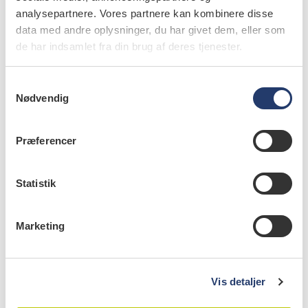
analysepartnere. Vores partnere kan kombinere disse
data med andre oplysninger, du har givet dem, eller som
de har indsamlet fra din brug af deres tjenester.
læs bladet
S
Nødvendig
a
m
t
Præferencer
y
forfattere
k
k
Statistik
Andreas Vestergaard Jensen
,
læge, ph.d., Lunge- og
e
Infektionsmedicinsk afdeling, Nordsjællands Hospital, og
v
Infektionsmedicinsk afdeling, Hvidovre Hospital
Marketing
a
l
g
Vis detaljer
læs også