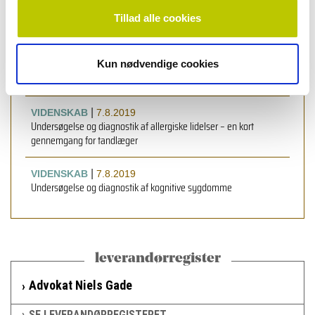
Tillad alle cookies
|
VIDENSKAB
7.8.2019
Undersøgelse og diagnostik af kronisk obstruktiv lungesygdom
Kun nødvendige cookies
|
VIDENSKAB
7.6.2023
Undersøgelse og diagnostik af hjerte-kar-sygdomme
|
VIDENSKAB
7.8.2019
Undersøgelse og diagnostik af allergiske lidelser – en kort
gennemgang for tandlæger
|
VIDENSKAB
7.8.2019
Undersøgelse og diagnostik af kognitive sygdomme
leverandørregister
Advokat Niels Gade
SE LEVERANDØRREGISTERET