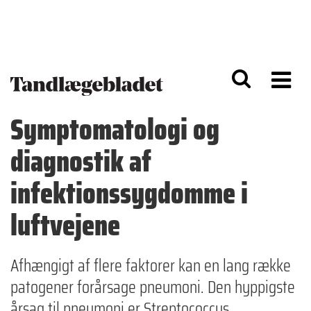
G
S
å
k
til
i
h
p
o
t
v
o
e
n
d
a
Symptomatologi og
i
v
n
i
diagnostik af
d
g
h
a
o
ti
infektionssygdomme i
l
o
d
n
luftvejene
Afhængigt af flere faktorer kan en lang række
patogener forårsage pneumoni. Den hyppigste
årsag til pneumoni er Streptococcus