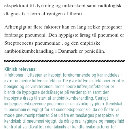
ekspektorat til dyrkning og mikroskopi samt radiologisk
diagnostik i form af røntgen af thorax.
Afhængigt af flere faktorer kan en lang række patogener
forårsage pneumoni. Den hyppigste årsag til pneumoni er
Streptococcus pneumoniae , og den empiriske
antibiotikumbehandling i Danmark er penicillin.
Klinisk relevans:
Infektioner i luftvejen er hyppigt forekommende og kan inddeles i
øvre- og nedre luftvejsinfektion. De øvre luftvejsinfektioner er ofte
benigne og selvlimiterende, mens nedre luftvejsinfektioner er
blandt de hyppigste dødsårsager på verdensplan samt den
hyppigste årsag til start af antibiotikumbehandling. Særligt
indlæggelseskrævende pneumoni er en alvorlig sygdom. Kendskab
til pneumoni er vigtigt for alt sundhedspersonale, da de fleste vil
møde pneumonipatienter. Set ud fra en tandlæges perspektiv er
kendskab til pneumoni vigtigt, da dårlig oral hygiejne og mangelfuld
kontrol af vandkvalitet i dentalunits er kendte risikofaktorer for