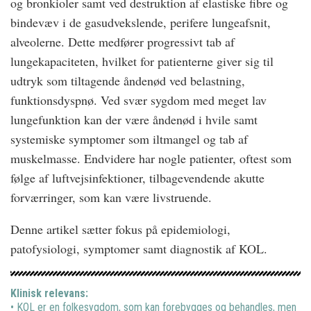
og bronkioler samt ved destruktion af elastiske fibre og
bindevæv i de gasudvekslende, perifere lungeafsnit,
alveolerne. Dette medfører progressivt tab af
lungekapaciteten, hvilket for patienterne giver sig til
udtryk som tiltagende åndenød ved belastning,
funktionsdyspnø. Ved svær sygdom med meget lav
lungefunktion kan der være åndenød i hvile samt
systemiske symptomer som iltmangel og tab af
muskelmasse. Endvidere har nogle patienter, oftest som
følge af luftvejsinfektioner, tilbagevendende akutte
forværringer, som kan være livstruende.
Denne artikel sætter fokus på epidemiologi,
patofysiologi, symptomer samt diagnostik af KOL.
Klinisk relevans:
• KOL er en folkesygdom, som kan forebygges og behandles, men