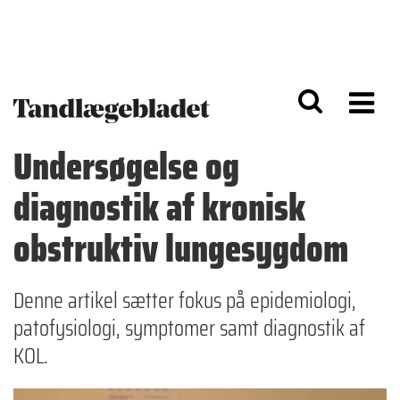
G
S
å
k
til
i
h
p
o
t
v
o
e
n
d
a
Undersøgelse og
i
v
n
i
diagnostik af kronisk
d
g
h
a
o
ti
obstruktiv lungesygdom
l
o
d
n
Denne artikel sætter fokus på epidemiologi,
patofysiologi, symptomer samt diagnostik af
KOL.