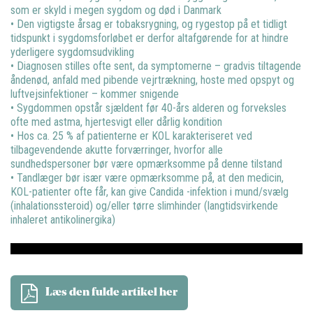
som er skyld i megen sygdom og død i Danmark
• Den vigtigste årsag er tobaksrygning, og rygestop på et tidligt
tidspunkt i sygdomsforløbet er derfor altafgørende for at hindre
yderligere sygdomsudvikling
• Diagnosen stilles ofte sent, da symptomerne – gradvis tiltagende
åndenød, anfald med pibende vejrtrækning, hoste med opspyt og
luftvejsinfektioner – kommer snigende
• Sygdommen opstår sjældent før 40-års alderen og forveksles
ofte med astma, hjertesvigt eller dårlig kondition
• Hos ca. 25 % af patienterne er KOL karakteriseret ved
tilbagevendende akutte forværringer, hvorfor alle
sundhedspersoner bør være opmærksomme på denne tilstand
• Tandlæger bør især være opmærksomme på, at den medicin,
KOL-patienter ofte får, kan give Candida -infektion i mund/svælg
(inhalationssteroid) og/eller tørre slimhinder (langtidsvirkende
inhaleret antikolinergika)
Læs den fulde artikel her