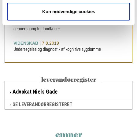
Undersøgelse og diagnostik af hjerte-kar-sygdomme
Kun nødvendige cookies
|
VIDENSKAB
7.8.2019
Undersøgelse og diagnostik af allergiske lidelser – en kort
gennemgang for tandlæger
|
VIDENSKAB
7.8.2019
Undersøgelse og diagnostik af kognitive sygdomme
leverandørregister
Advokat Niels Gade
SE LEVERANDØRREGISTERET
emner