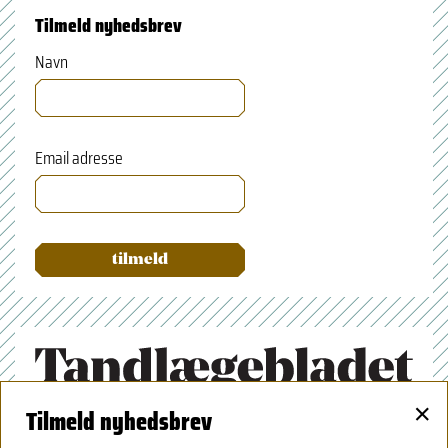
Tilmeld nyhedsbrev
Navn
Email adresse
×
Tilmeld nyhedsbrev
Tandlægeforeningen