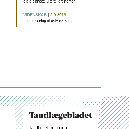
orale planocellulære karcinomer
|
VIDENSKAB
2.9.2019
Doctor’s delay af osteosarkom
Tandlægeforeningen