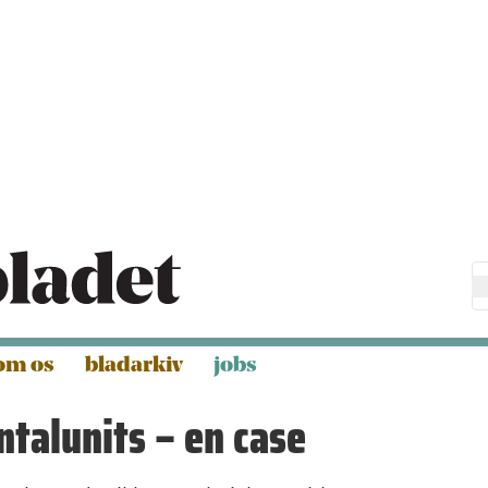
om os
bladarkiv
jobs
ntalunits – en case