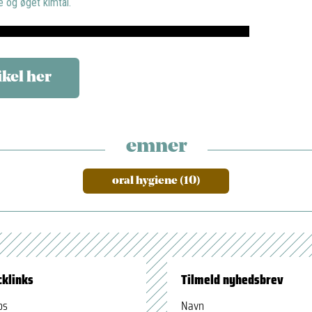
e og øget kimtal.
ikel her
emner
oral hygiene (10)
cklinks
Tilmeld nyhedsbrev
os
Navn