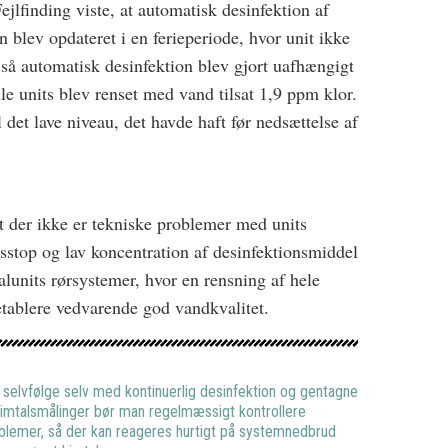
ejlfinding viste, at automatisk desinfektion af
 blev opdateret i en ferieperiode, hvor unit ikke
 så automatisk desinfektion blev gjort uafhængigt
le units blev renset med vand tilsat 1,9 ppm klor.
l det lave niveau, det havde haft før nedsættelse af
t der ikke er tekniske problemer med units
sstop og lav koncentration af desinfektionsmiddel
talunits rørsystemer, hvor en rensning af hele
etablere vedvarende god vandkvalitet.
n selvfølge selv med kontinuerlig desinfektion og gentagne
 kimtalsmålinger bør man regelmæssigt kontrollere
blemer, så der kan reageres hurtigt på systemnedbrud