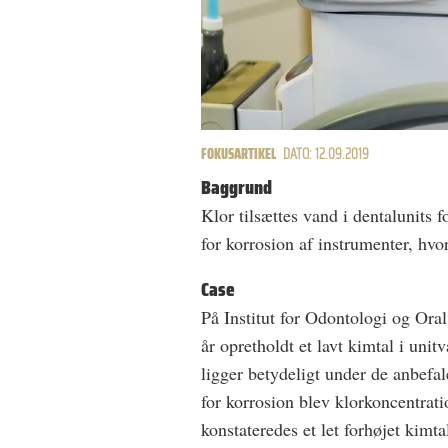
FOKUSARTIKEL
DATO: 12.09.2019
Baggrund
Klor tilsættes vand i dentalunits f
for korrosion af instrumenter, hvo
Case
På Institut for Odontologi og Ora
år opretholdt et lavt kimtal i uni
ligger betydeligt under de anbefal
for korrosion blev klorkoncentrat
konstateredes et let forhøjet kimtal