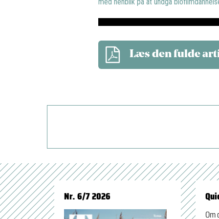
med henblik på at undgå biofilmdannels
Læs den fulde art
Nr. 6/7 2026
Qui
Om 