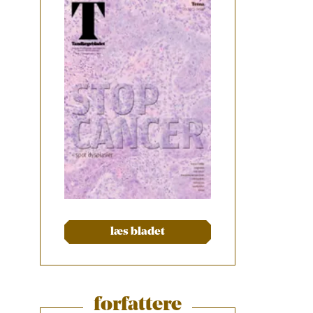
læs bladet
forfattere