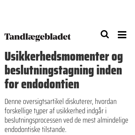
G
S
å
k
til
i
h
p
o
t
v
o
e
n
d
a
Usikkerhedsmomenter og
i
v
n
i
beslutningstagning inden
d
g
h
a
o
ti
for endodontien
l
o
d
n
Denne oversigtsartikel diskuterer, hvordan
forskellige typer af usikkerhed indgår i
beslutningsprocessen ved de mest almindelige
endodontiske tilstande.