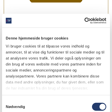
forfattere
Denne hjemmeside bruger cookies
Thomas Kvist
,
universitetslektor, specialisttandläkare,
Avdelningen för Endodonti, Institutionen för Odontologi,
Vi bruger cookies til at tilpasse vores indhold og
Sahlgrenska Akademin, Göteborgs Universitet, Sverige
annoncer, til at vise dig funktioner til sociale medier og til
at analysere vores trafik. Vi deler også oplysninger om
Bjørn Hofmann
,
professor. Senter for medisinsk etikk, Det
din brug af vores website med vores partnere inden for
medisinske fakultet, Universitetet i Oslo, og Institutt for
helsevitenskap, Fakultet for medisin og helsevitenskap,
sociale medier, annonceringspartnere og
Norges teknisk-naturvitenskapelige universitet (NTNU),
analysepartnere. Vores partnere kan kombinere disse
Gjøvik
data med andre oplysninger, du har givet dem, eller som
de har indsamlet fra din brug af deres tjenester.
Leo Tjäderhane
,
professor, Department of Pedodontics,
Cariology and Endodontology, Institute of Dentistry,
University of Oulu, Oulu, Finland.
S
Nødvendig
a
Joséphine Brodén
,
doctoral student, tandlæge,