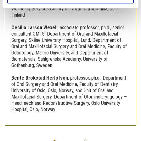
Saara Kantola
,
head, tandlæge, ph.d., Dental Training Clinic,
Wellbeing Services County of North Ostrobothnia, Oulu,
Finland
Cecilia Larson Wexell
,
associate professor, ph.d., senior
consultant OMFS, Department of Oral and Maxillofacial
Surgery, Skåne University Hospital, Lund; Department of
Oral and Maxillofacial Surgery and Oral Medicine, Faculty of
Odontology, Malmö University, and Department of
Biomaterials, Sahlgrenska Academy, University of
Gothenburg, Sweden
Bente Brokstad Herlofson
,
professor, ph.d., Department
of Oral Surgery and Oral Medicine, Faculty of Dentistry,
University of Oslo, Oslo, Norway, and Unit of Oral and
Maxillofacial Surgery, Department of Otorhinolaryngology –
Head, neck and Reconstructive Surgery, Oslo University
Hospital, Oslo, Norway