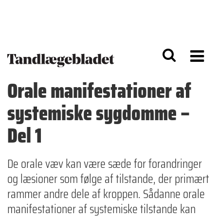
G
S
å
k
til
i
h
p
o
t
v
o
e
n
d
a
Orale manifestationer af
i
v
n
i
systemiske sygdomme –
d
g
h
a
o
ti
Del 1
l
o
d
n
De orale væv kan være sæde for forandringer
og læsioner som følge af tilstande, der primært
rammer andre dele af kroppen. Sådanne orale
manifestationer af systemiske tilstande kan