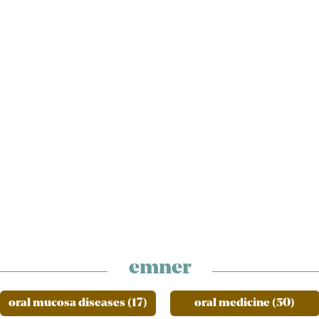
emner
oral mucosa diseases (17)
oral medicine (50)