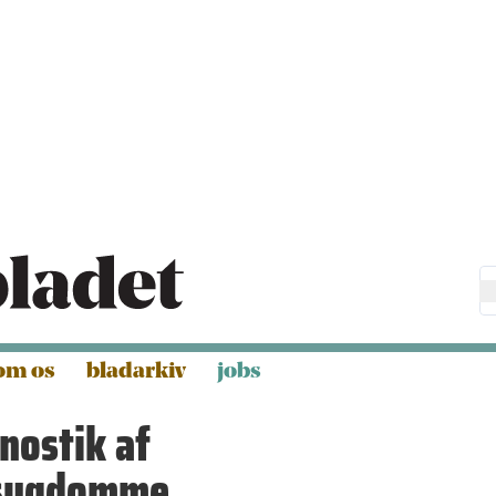
om os
bladarkiv
jobs
nostik af
esygdomme