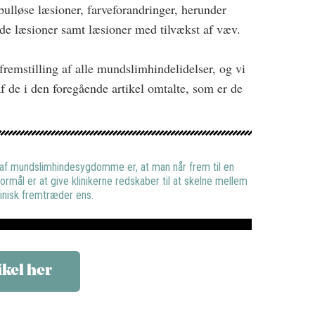
bulløse læsioner, farveforandringer, herunder
de læsioner samt læsioner med tilvækst af væv.
fremstilling af alle mundslimhindelidelser, og vi
af de i den foregående artikel omtalte, som er de
 af mundslimhindesygdomme er, at man når frem til en
ormål er at give klinikerne redskaber til at skelne mellem
klinisk fremtræder ens.
ikel her