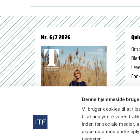
Nr. 6/7 2026
Qui
Om 
Blad
Leve
Cook
Denne hjemmeside bruger
Vi bruger cookies til at til
til at analysere vores tra
inden for sociale medier,
disse data med andre oplys
tjenester.