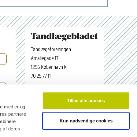
Tandlægeforeningen
Amaliegade 17
1256 København K
70 25 77 11
×
Tilmeld nyhedsbrev
tbredaktion@tdl.dk
Navn
facebook.com/odontologerne
Tillad alle cookies
ale medier og
ores partnere
Kun nødvendige cookies
ombinere
Email adresse
g af deres