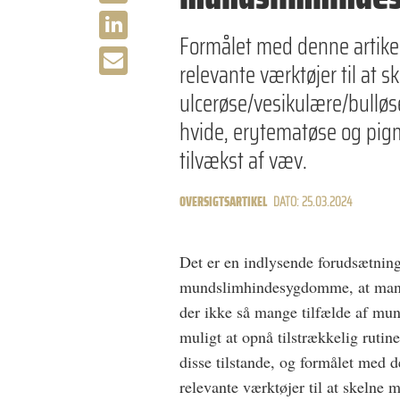
Formålet med denne artikel 
relevante værktøjer til at s
ulcerøse/vesikulære/bulløs
hvide, erytematøse og pi
tilvækst af væv.
OVERSIGTSARTIKEL
DATO: 25.03.2024
Det er en indlysende forudsætning
mundslimhindesygdomme, at man nå
der ikke så mange tilfælde af mund
muligt at opnå tilstrækkelig rutin
disse tilstande, og formålet med de
relevante værktøjer til at skelne 