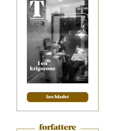
læs bladet
forfattere