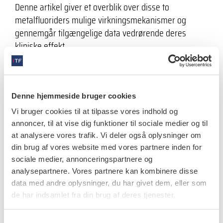
Denne artikel giver et overblik over disse to
metalfluoriders mulige virkningsmekanismer og
gennemgår tilgængelige data vedrørende deres
kliniske effekt.
Denne hjemmeside bruger cookies
videnskab
Vi bruger cookies til at tilpasse vores indhold og
Consensus report of the European
annoncer, til at vise dig funktioner til sociale medier og til
Federation of Conservative Dentistry:
at analysere vores trafik. Vi deler også oplysninger om
Erosive tooth wear – diagnosis and
din brug af vores website med vores partnere inden for
management
sociale medier, annonceringspartnere og
analysepartnere. Vores partnere kan kombinere disse
24.3.2017
En effektiv indsats af ET omfatter screening for tidlige
data med andre oplysninger, du har givet dem, eller som
de har indsamlet fra din brug af deres tjenester.
tegn og evaluering af alle ætiologiske faktorer.
S