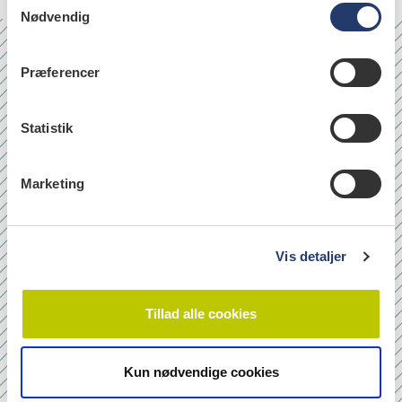
Nødvendig
a
m
t
Nr. 6/7 2026
Præferencer
y
k
k
Statistik
e
v
Marketing
a
l
g
Vis detaljer
Tillad alle cookies
Kun nødvendige cookies