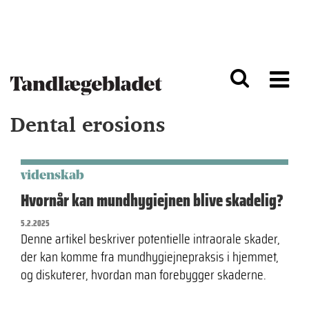
G
S
å
k
til
i
h
p
o
t
v
o
e
n
d
a
Dental erosions
i
v
n
i
d
g
h
a
o
ti
videnskab
l
o
Hvornår kan mundhygiejnen blive skadelig?
d
n
5.2.2025
Denne artikel beskriver potentielle intraorale skader,
der kan komme fra mundhygiejnepraksis i hjemmet,
og diskuterer, hvordan man forebygger skaderne.