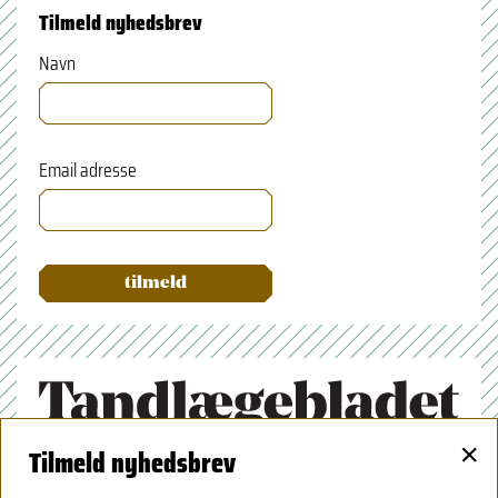
Tilmeld nyhedsbrev
Navn
Email adresse
×
Tilmeld nyhedsbrev
Tandlægeforeningen
Amaliegade 17