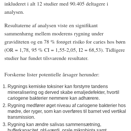
inkluderet i alt 12 studier med 90.405 deltagere i
analysen.
Resultaterne af analysen viste en signifikant
sammenhæng mellem moderens rygning under
graviditeten og en 78 % forøget risiko for caries hos børn
(OR = 1,78, 95 % CI = 1,55-2,05, I2 = 68,53). Tidligere
studier har fundet tilsvarende resultater.
Forskerne lister potentielle årsager herunder:
Rygnings kemiske toksiner kan forstyrre tandens
mineralisering og derved skabe emaljedefekter, hvortil
cariogene bakterier nemmere kan adhærere.
Rygning medfører øget niveau af cariogene bakterier hos
mødre, der ryger, som kan overføres til barnet ved vertikal
transmission.
Rygning kan ændre salivas sammensætning,
bufferkapacitet, pH-værdi, orale mikrobiota samt