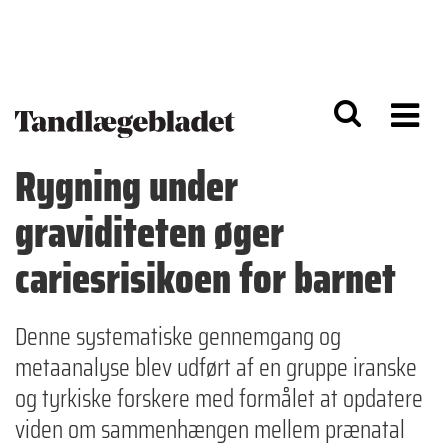
G
S
å
k
til
i
h
p
o
t
v
o
e
n
d
a
Rygning under
i
v
n
i
graviditeten øger
d
g
h
a
o
ti
cariesrisikoen for barnet
l
o
d
n
Denne systematiske gennemgang og
metaanalyse blev udført af en gruppe iranske
og tyrkiske forskere med formålet at opdatere
viden om sammenhængen mellem prænatal