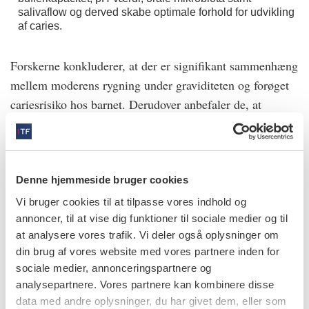
salivaflow og derved skabe optimale forhold for udvikling
af caries.
Forskerne konkluderer, at der er signifikant sammenhæng
mellem moderens rygning under graviditeten og forøget
cariesrisiko hos barnet. Derudover anbefaler de, at
tandplejepersonale underviser forældre, værger og
gravide om rygnings skadelige effekter, især under
graviditeten.
Denne hjemmeside bruger cookies
Kilder:
Vi bruger cookies til at tilpasse vores indhold og
annoncer, til at vise dig funktioner til sociale medier og til
Samani D, Ziaei S, Musaie F et al. Maternal
at analysere vores trafik. Vi deler også oplysninger om
smoking during pregnancy and early childhood
din brug af vores website med vores partnere inden for
dental caries in children: a systematic review and
sociale medier, annonceringspartnere og
meta-analysis. BMC Oral Health 2024;24:781.
analysepartnere. Vores partnere kan kombinere disse
data med andre oplysninger, du har givet dem, eller som