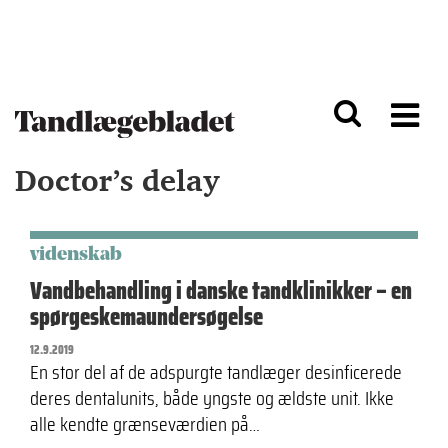
G
S
å
k
til
i
h
p
o
t
v
o
e
n
d
a
Doctor’s delay
i
v
n
i
d
g
h
a
o
ti
videnskab
l
o
Vandbehandling i danske tandklinikker – en
d
n
spørgeskemaundersøgelse
12.9.2019
En stor del af de adspurgte tandlæger desinficerede
deres dentalunits, både yngste og ældste unit. Ikke
alle kendte grænseværdien på…