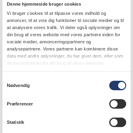
Denne hjemmeside bruger cookies
videnskab
Vi bruger cookies til at tilpasse vores indhold og
Doctor’s delay af osteosarkom
annoncer, til at vise dig funktioner til sociale medier og til
at analysere vores trafik. Vi deler også oplysninger om
2.9.2019
din brug af vores website med vores partnere inden for
Tidlige tegn på cancer kan forveksles med benign
sociale medier, annonceringspartnere og
forandring. Differentialdiagnostik bør inkludere
analysepartnere. Vores partnere kan kombinere disse
malignitet ved ukarakteristisk infektionsforløb
data med andre oplysninger, du har givet dem, eller som
kombineret med røntgenologisk ujævnt…
de har indsamlet fra din brug af deres tjenester.
S
Nødvendig
a
m
videnskab
t
Doctor’s delay i primær- og plejesektoren
Præferencer
y
k
2.9.2019
Antibiotikumbehandling må ikke anvendes uden
k
Statistik
forudgående undersøgelse. Anvendelsen af digitale
e