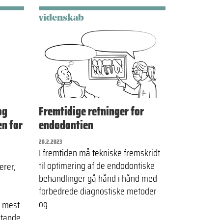
videnskab
og
Fremtidige retninger for
en for
endodontien
20.2.2023
I fremtiden må tekniske fremskridt
til optimering af de endodontiske
erer,
behandlinger gå hånd i hånd med
forbedrede diagnostiske metoder
og…
e mest
stande.