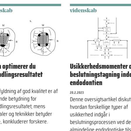
nskab
videnskab
 optimerer du
Usikkerhedsmomenter 
dlingsresultatet
beslutningstagning ind
endodontien
yldning af god kvalitet er af
20.2.2023
nde betydning for
Denne oversigtsartikel diskut
lingsresultatet, mens
hvordan forskellige typer af
aler og teknikker betyder
usikkerhed indgår i
, konkluderer forskere.
beslutningsprocessen ved d
almindelige endodontiske til