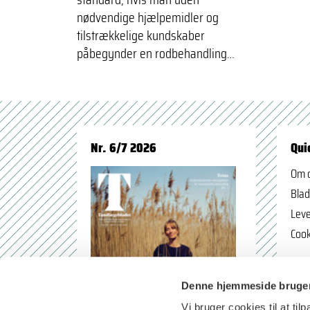
nødvendige hjælpemidler og
tilstrækkelige kundskaber
påbegynder en rodbehandling…
Nr. 6/7 2026
Qui
Om 
Blad
Leve
Cook
Denne hjemmeside bruger
Vi bruger cookies til at til