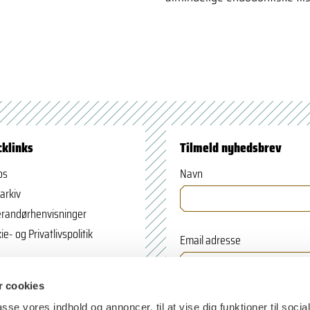
cklinks
Tilmeld nyhedsbrev
os
Navn
arkiv
randørhenvisninger
ie- og Privatlivspolitik
Email adresse
 cookies
passe vores indhold og annoncer, til at vise dig funktioner til soci