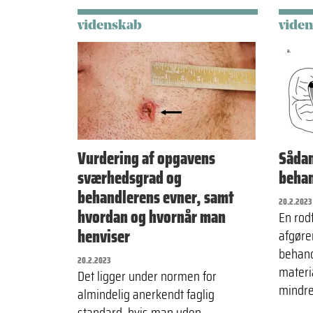
videnskab
vide
Vurdering af opgavens
Sådan
sværhedsgrad og
behan
behandlerens evner, samt
20.2.2023
hvordan og hvornår man
En rodf
henviser
afgøre
behand
20.2.2023
materi
Det ligger under normen for
mindre
almindelig anerkendt faglig
standard, hvis man uden