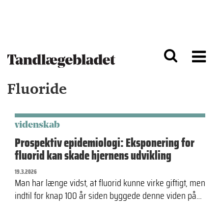
G
S
å
k
til
i
h
p
o
t
v
o
e
n
d
a
Fluoride
i
v
n
i
d
g
h
a
o
ti
videnskab
l
o
Prospektiv epidemiologi: Eksponering for
d
n
fluorid kan skade hjernens udvikling
19.3.2026
Man har længe vidst, at fluorid kunne virke giftigt, men
indtil for knap 100 år siden byggede denne viden på…