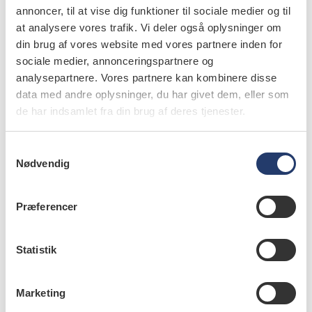
Der afgives ofte betydelige mængder af fluorid fra
annoncer, til at vise dig funktioner til sociale medier og til
teblade, og kun…
at analysere vores trafik. Vi deler også oplysninger om
din brug af vores website med vores partnere inden for
sociale medier, annonceringspartnere og
analysepartnere. Vores partnere kan kombinere disse
data med andre oplysninger, du har givet dem, eller som
videnskab
de har indsamlet fra din brug af deres tjenester.
Sølv- og tinfluorider i forebyggelse og
behandling af caries og erosioner
S
Nødvendig
a
3.11.2017
Denne artikel giver et overblik over disse to
m
metalfluoriders mulige virkningsmekanismer og
t
Præferencer
gennemgår tilgængelige data vedrørende deres
y
kliniske effekt.
k
k
Statistik
e
v
Marketing
a