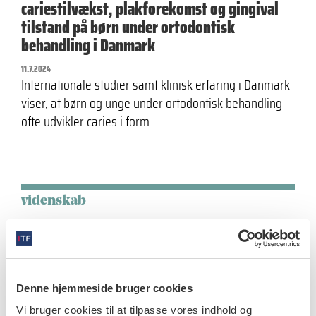
cariestilvækst, plakforekomst og gingival
tilstand på børn under ortodontisk
behandling i Danmark
11.7.2024
Internationale studier samt klinisk erfaring i Danmark
viser, at børn og unge under ortodontisk behandling
ofte udvikler caries i form…
videnskab
Udsættelse for fluorid under tidlig
udvikling. Ny viden om risici fra fluorid i
drikkevarer
27.5.2020
Denne hjemmeside bruger cookies
Flaskevand er til rådighed med lavt indhold af fluorid.
Vi bruger cookies til at tilpasse vores indhold og