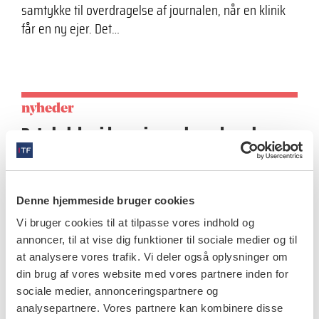
samtykke til overdragelse af journalen, når en klinik
får en ny ejer. Det…
nyheder
Det skal du vide om journaloverdragelse
19.7.2021
Få overblik over de syv hyppigst stillede spørgsmål
om overdragelse af journaler i forbindelse med
Denne hjemmeside bruger cookies
overdragelse af tandlægeklinikker. På Tdlnet.dk…
Vi bruger cookies til at tilpasse vores indhold og
annoncer, til at vise dig funktioner til sociale medier og til
at analysere vores trafik. Vi deler også oplysninger om
din brug af vores website med vores partnere inden for
sociale medier, annonceringspartnere og
nyheder
analysepartnere. Vores partnere kan kombinere disse
Alligevel ingen moms på salg af klinik til