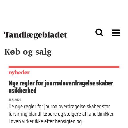
G
S
å
k
til
i
h
p
o
t
v
o
e
n
d
a
Køb og salg
i
v
n
i
d
g
h
a
o
ti
nyheder
l
o
Nye regler for journaloverdragelse skaber
d
n
usikkerhed
31.5.2022
De nye regler for journaloverdragelse skaber stor
forvirring blandt købere og sælgere af tandklinikker.
Loven virker ikke efter hensigten og…