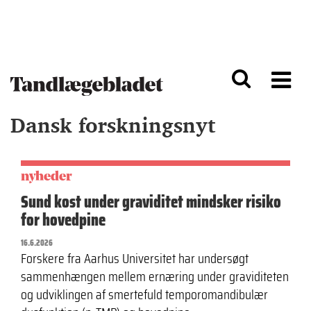
G
S
å
k
til
i
h
p
o
t
v
o
e
n
d
a
Dansk forskningsnyt
i
v
n
i
d
g
h
a
o
ti
nyheder
l
o
Sund kost under graviditet mindsker risiko
d
n
for hovedpine
16.6.2026
Forskere fra Aarhus Universitet har undersøgt
sammenhængen mellem ernæring under graviditeten
og udviklingen af smertefuld temporomandibulær