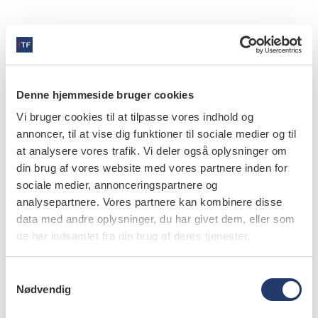
nyheder
Kæbesmerter udbredt blandt unge danskere
Denne hjemmeside bruger cookies
20.8.2025
Forskerholdet fandt en samlet forekomst af p-TMD på
Vi bruger cookies til at tilpasse vores indhold og
26,4 %, derudover viste resultaterne også, at der
annoncer, til at vise dig funktioner til sociale medier og til
blandt de deltagere, som…
at analysere vores trafik. Vi deler også oplysninger om
din brug af vores website med vores partnere inden for
sociale medier, annonceringspartnere og
analysepartnere. Vores partnere kan kombinere disse
data med andre oplysninger, du har givet dem, eller som
nyheder
de har indsamlet fra din brug af deres tjenester.
Gennemsigtige tandbøjler er bedst til
lettere tandstillingsfejl
S
Nødvendig
a
17.6.2025
Ortodontisk behandling med gennemsigtige
m