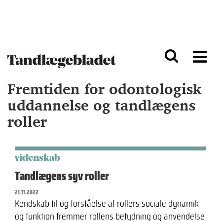
G
S
å
k
til
i
h
p
o
t
v
o
e
n
d
a
Fremtiden for odontologisk
i
v
n
i
uddannelse og tandlægens
d
g
roller
h
a
o
ti
l
o
d
n
videnskab
Tandlægens syv roller
21.11.2022
Kendskab til og forståelse af rollers sociale dynamik
og funktion fremmer rollens betydning og anvendelse