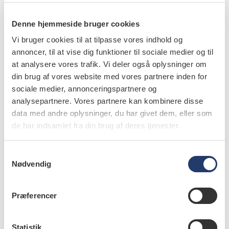
Denne hjemmeside bruger cookies
Vi bruger cookies til at tilpasse vores indhold og
annoncer, til at vise dig funktioner til sociale medier og til
videnskab
at analysere vores trafik. Vi deler også oplysninger om
Virtuel virkelighed i tandlægeuddannelsen
din brug af vores website med vores partnere inden for
24.10.2022
sociale medier, annonceringspartnere og
Denne artikel giver en oversigt over virtuel virkelighed
analysepartnere. Vores partnere kan kombinere disse
(Virtual Reality simulators, VRS) i forbindelse med
data med andre oplysninger, du har givet dem, eller som
odontologisk uddannelse og udstyrets pædagogiske…
de har indsamlet fra din brug af deres tjenester.
S
Nødvendig
a
m
videnskab
t
Præferencer
Virtuel mikroskopi i oral patologi på
y
tandlægestudiet
k
k
Statistik