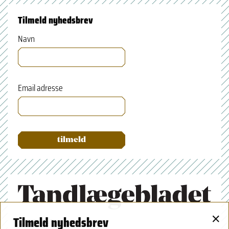
Tilmeld nyhedsbrev
Navn
Email adresse
×
Tilmeld nyhedsbrev
Tandlægeforeningen