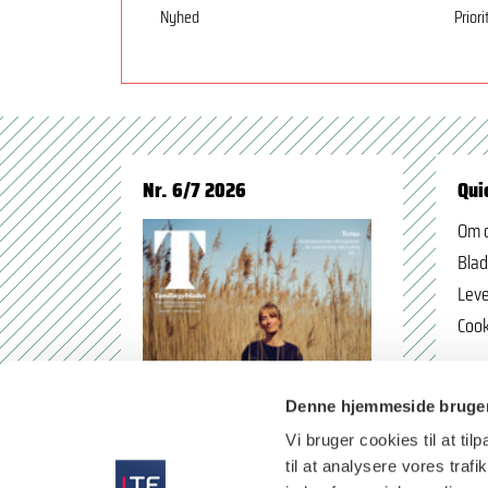
Nyhed
Priori
Nr. 6/7 2026
Qui
Om 
Blad
Leve
Cook
Denne hjemmeside bruger
Vi bruger cookies til at til
til at analysere vores tra