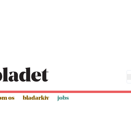
om os
bladarkiv
jobs