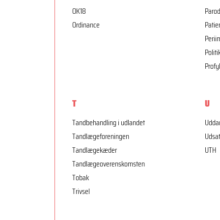
OK18
Parod
Ordinance
Patie
Peri
Politi
Profy
T
U
Tandbehandling i udlandet
Udda
Tandlægeforeningen
Udsat
Tandlægekæder
UTH
Tandlægeoverenskomsten
Tobak
Trivsel