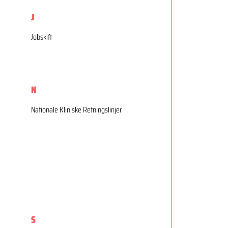
J
Jobskift
N
Nationale Kliniske Retningslinjer
S