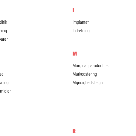
I
litik
Implantat
ning
Indretning
varer
M
Marginal parodontitis
se
Markedsføring
vning
Myndighedstilsyn
midler
R