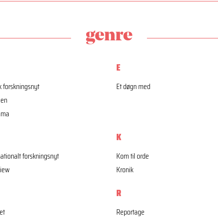
genre
E
 forskningsnyt
Et døgn med
jen
mma
K
nationalt forskningsnyt
Kom til orde
view
Kronik
R
æt
Reportage