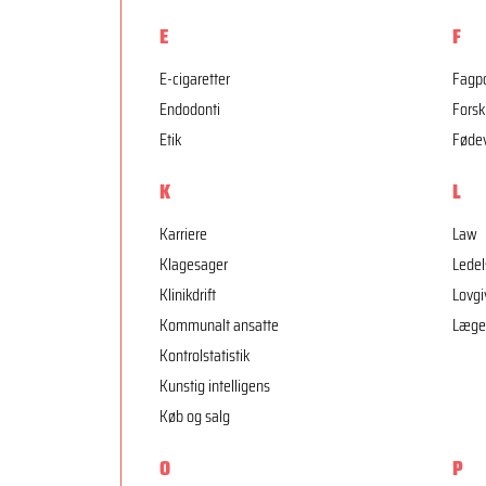
E
F
E-cigaretter
Fagpo
Endodonti
Forsk
Etik
Føde
K
L
Karriere
Law
Klagesager
Ledel
Klinikdrift
Lovgi
Kommunalt ansatte
Læge
Kontrolstatistik
Kunstig intelligens
Køb og salg
O
P