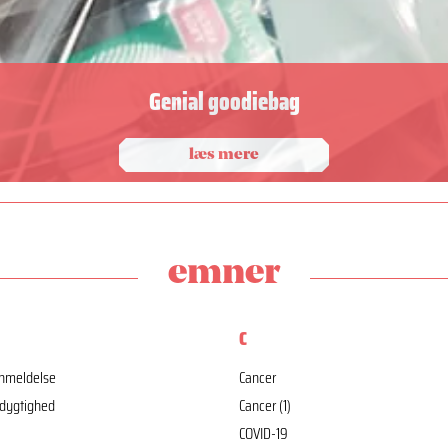
Genial goodiebag
læs mere
emner
C
nmeldelse
Cancer
dygtighed
Cancer (1)
COVID-19