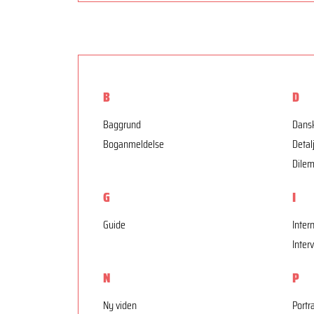
B
D
Baggrund
Dansk
Boganmeldelse
Detal
Dile
G
I
Guide
Inter
Inter
N
P
Ny viden
Portr