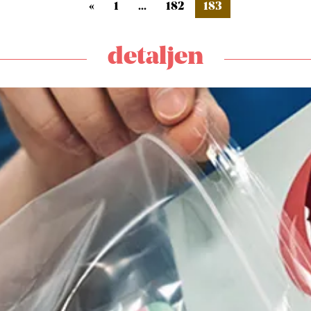
«
1
...
182
183
detaljen