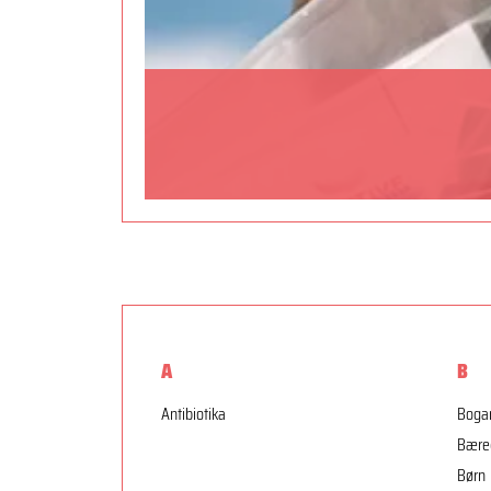
A
B
Antibiotika
Boga
Bære
Børn