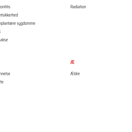
ontitis
Radiation
ntsikkerhed
implantære sygdomme
k
lakse
Æ
nnelse
Ældre
te