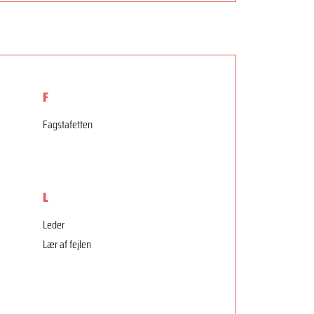
F
Fagstafetten
L
Leder
Lær af fejlen